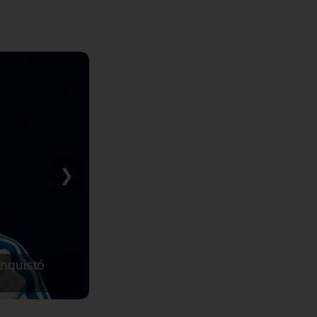
❯
nquistó