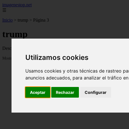
imagenestop.net
☰
Inicio
>
trump
>
Página 3
trump
Descubre todas las noticias de la categoría trump. Artículos actualiza
Utilizamos cookies
Mostrando 49 - 72 de 1585 artículos
Usamos cookies y otras técnicas de rastreo pa
anuncios adecuados, para analizar el tráfico e
Aceptar
Rechazar
Configurar