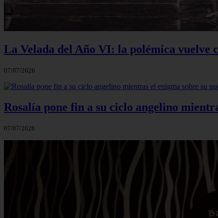
La Velada del Año VI: la polémica vuelve c
07/07/2026
Rosalía pone fin a su ciclo angelino mientr
07/07/2026