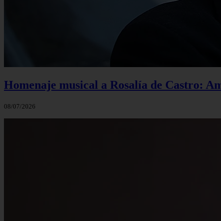
Homenaje musical a Rosalía de Castro: Am
08/07/2026