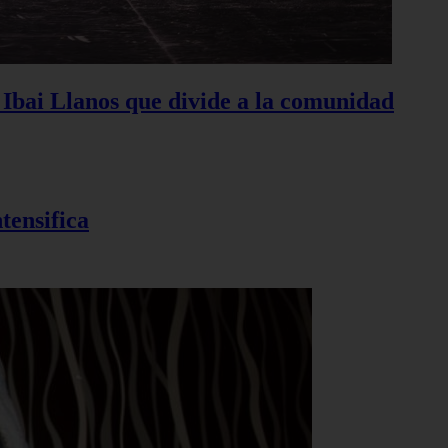
e Ibai Llanos que divide a la comunidad
tensifica