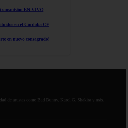
na transmisión EN VIVO
stituidos en el Córdoba CF
te en nuevo consagrado!
alidad de artistas como Bad Bunny, Karol G, Shakira y más.