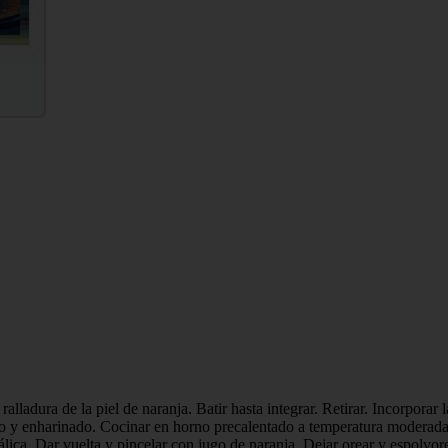
 ralladura de la piel de naranja. Batir hasta integrar. Retirar. Incorpora
 y enharinado. Cocinar en horno precalentado a temperatura moderada por
álica. Dar vuelta y pincelar con jugo de naranja. Dejar orear y espolvor