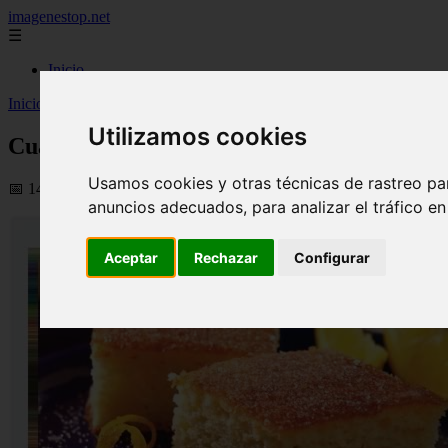
imagenestop.net
☰
Inicio
Inicio
>
recetas
>
Cuadrados dulces de naranja
Utilizamos cookies
Cuadrados dulces de naranja
Usamos cookies y otras técnicas de rastreo pa
📅 14/05/2024
anuncios adecuados, para analizar el tráfico e
Aceptar
Rechazar
Configurar