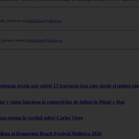
ual, contacte en
bitelchux@yahoo.es
.
s, please contact
bitelchux@yahoo.es
.
opsia revela que sufrió 13 fracturas tras caer desde el quinto pis
las y cómo funciona la competición de fútbol de Piqué e Ibai
a cuenta la verdad sobre Carlos Vives
lega al Reggaeton Beach Festival Mallorca 2026