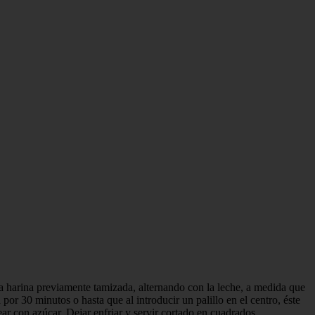
r la harina previamente tamizada, alternando con la leche, a medida que
 30 minutos o hasta que al introducir un palillo en el centro, éste
ear con azúcar. Dejar enfriar y servir cortado en cuadrados.