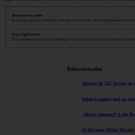
Derechos de autor
Si cree que algún contenido infringe derechos de autor o propiedad intelect
Copyright notice
If you believe any content infringes copyright or intellectual property right
Relaccionados
Muerte de MC Kevin: la aut
Kings League: qué es, reg
¿Hubo romance? Luly Boss
El huracán Myke Towers l