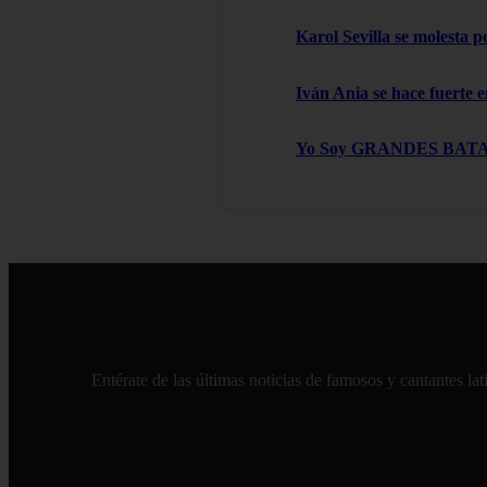
Karol Sevilla se molesta 
Iván Ania se hace fuerte e
Yo Soy GRANDES BATALLAS
Entérate de las últimas noticias de famosos y cantantes l