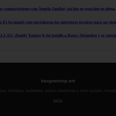
por comparaciones con Ángela Aguilar; así fue su reacción en ple
n El Arcángel: esto necesitaron los anteriores técnicos para ser de
: ¡Daddy Yankee le da batalla a Rauw Alejandro y se convier
imagenestop.net
atinos: farándula, escándalos, música, tendencias y redes sociales. Actu
Inicio