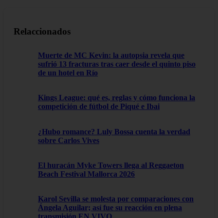
Relaccionados
Muerte de MC Kevin: la autopsia revela que
sufrió 13 fracturas tras caer desde el quinto piso
de un hotel en Río
Kings League: qué es, reglas y cómo funciona la
competición de fútbol de Piqué e Ibai
¿Hubo romance? Luly Bossa cuenta la verdad
sobre Carlos Vives
El huracán Myke Towers llega al Reggaeton
Beach Festival Mallorca 2026
Karol Sevilla se molesta por comparaciones con
Ángela Aguilar; así fue su reacción en plena
transmisión EN VIVO