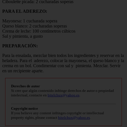
Ciboulette picada: 2 cucharadas soperas
PARA EL ADEREZO:
Mayonesa: 1 cucharada sopera
Queso blanco: 2 cucharadas soperas
Crema de leche: 100 centímetros cúbicos
Sal y pimienta, a gusto
PREPARACIÓN:
Para la ensalada, mezclar bien todos los ingredientes y reservar en la
heladera. Para el aderezo, colocar la mayonesa, el queso blanco y la
crema en un bol. Condimentar con sal y pimienta. Mezclar. Servir
en un recipiente aparte.
Derechos de autor
Si cree que algún contenido infringe derechos de autor o propiedad
intelectual, contacte en
bitelchux@yahoo.es
.
Copyright notice
If you believe any content infringes copyright or intellectual
property rights, please contact
bitelchux@yahoo.es
.