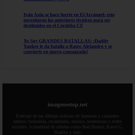
Iván Ania se hace fuerte en El Arcángel: esto
necesitaron los anteriores técnicos para ser
destituidos en el Córdoba CF
Yo Soy GRANDES BATALLAS: ¡Daddy
Yankee le da batalla a Rauw Alejandro y se
convierte en nuevo consagrado!
imagenestop.net
Entérate de las últimas noticias de famosos y cantantes
latinos: farándula, escándalos, música, tendencias y redes
sociales. Actualidad de artistas como Bad Bunny, Karol G,
Shakira y más.