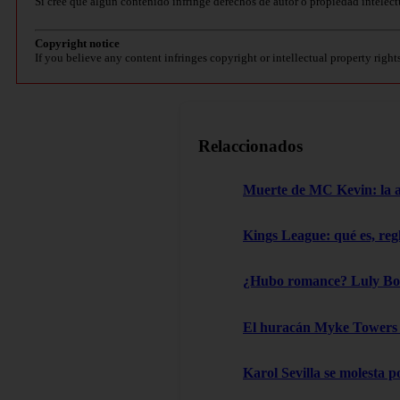
Si cree que algún contenido infringe derechos de autor o propiedad intelect
Copyright notice
If you believe any content infringes copyright or intellectual property right
Relaccionados
Muerte de MC Kevin: la aut
Kings League: qué es, reg
¿Hubo romance? Luly Boss
El huracán Myke Towers l
Karol Sevilla se molesta 