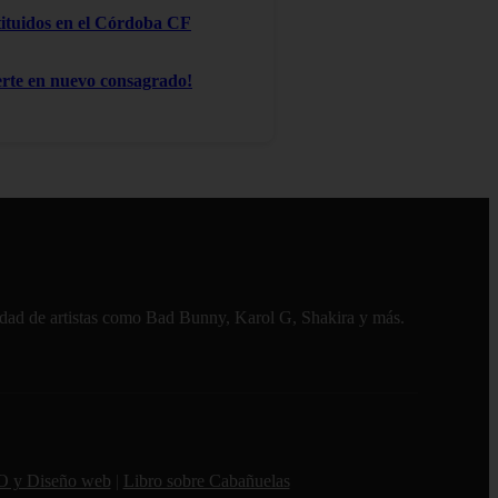
stituidos en el Córdoba CF
te en nuevo consagrado!
alidad de artistas como Bad Bunny, Karol G, Shakira y más.
O y Diseño web
|
Libro sobre Cabañuelas