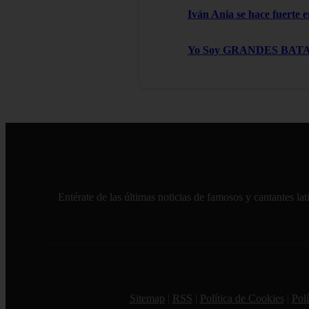
Iván Ania se hace fuerte e
Yo Soy GRANDES BATALLAS
Entérate de las últimas noticias de famosos y cantantes l
Sitemap
|
RSS
|
Política de Cookies
|
Polí