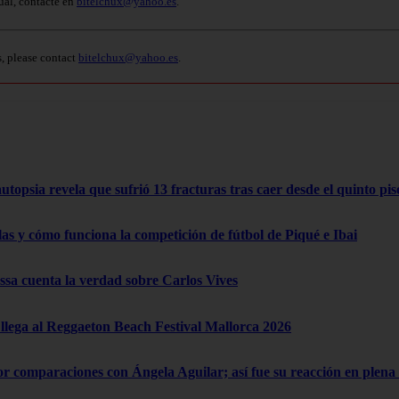
ual, contacte en
bitelchux@yahoo.es
.
s, please contact
bitelchux@yahoo.es
.
opsia revela que sufrió 13 fracturas tras caer desde el quinto pis
las y cómo funciona la competición de fútbol de Piqué e Ibai
a cuenta la verdad sobre Carlos Vives
lega al Reggaeton Beach Festival Mallorca 2026
por comparaciones con Ángela Aguilar; así fue su reacción en ple