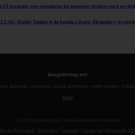
n El Arcángel: esto necesitaron los anteriores técnicos para ser de
: ¡Daddy Yankee le da batalla a Rauw Alejandro y se convier
imagenestop.net
atinos: farándula, escándalos, música, tendencias y redes sociales. Actu
Inicio
© 2026 imagenestop.net. Todos los derechos reservados.
tica de Privacidad
|
Aviso legal
|
Contacto
|
Creado por 0lemiswebs SE