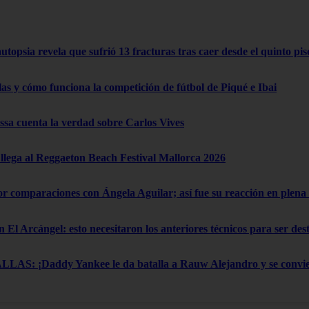
opsia revela que sufrió 13 fracturas tras caer desde el quinto pis
las y cómo funciona la competición de fútbol de Piqué e Ibai
a cuenta la verdad sobre Carlos Vives
lega al Reggaeton Beach Festival Mallorca 2026
por comparaciones con Ángela Aguilar; así fue su reacción en ple
n El Arcángel: esto necesitaron los anteriores técnicos para ser de
: ¡Daddy Yankee le da batalla a Rauw Alejandro y se convier