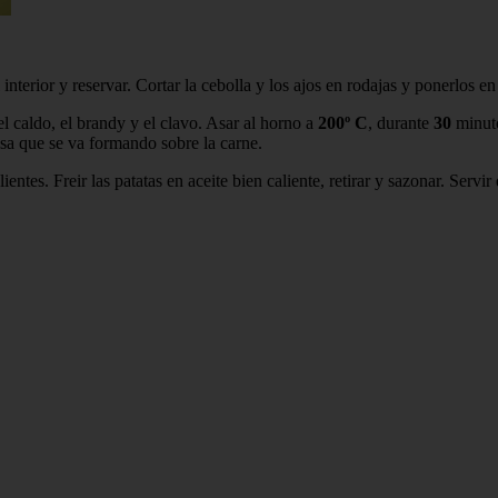
 interior y reservar. Cortar la cebolla y los ajos en rodajas y ponerlos e
 el caldo, el brandy y el clavo. Asar al horno a
200º
C
, durante
30
minuto
sa que se va formando sobre la carne.
entes. Freir las patatas en aceite bien caliente, retirar y sazonar. Servir