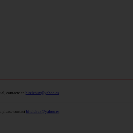
ual, contacte en
bitelchux@yahoo.es
.
s, please contact
bitelchux@yahoo.es
.