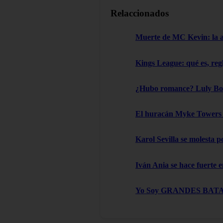
Relaccionados
Muerte de MC Kevin: la aut
Kings League: qué es, reg
¿Hubo romance? Luly Boss
El huracán Myke Towers l
Karol Sevilla se molesta 
Iván Ania se hace fuerte e
Yo Soy GRANDES BATALLAS