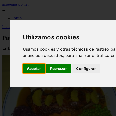
imagenestop.net
☰
Inicio
Inicio
>
recetas
>
Pato con cuatro verduras
Utilizamos cookies
Pato con cuatro verduras
📅 14/05/2024
Usamos cookies y otras técnicas de rastreo pa
anuncios adecuados, para analizar el tráfico e
Aceptar
Rechazar
Configurar