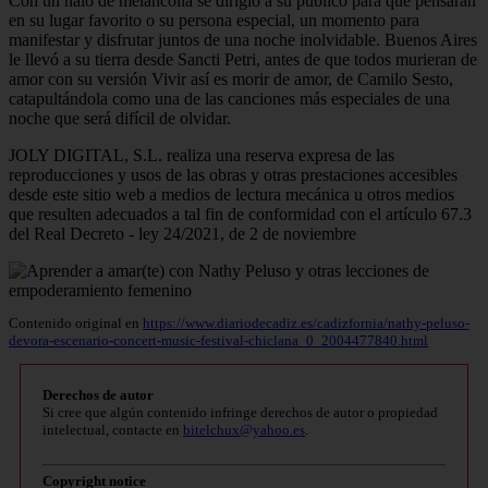
Con un halo de melancolía se dirigió a su público para que pensaran
en su lugar favorito o su persona especial, un momento para
manifestar y disfrutar juntos de una noche inolvidable. Buenos Aires
le llevó a su tierra desde Sancti Petri, antes de que todos murieran de
amor con su versión Vivir así es morir de amor, de Camilo Sesto,
catapultándola como una de las canciones más especiales de una
noche que será difícil de olvidar.
JOLY DIGITAL, S.L. realiza una reserva expresa de las
reproducciones y usos de las obras y otras prestaciones accesibles
desde este sitio web a medios de lectura mecánica u otros medios
que resulten adecuados a tal fin de conformidad con el artículo 67.3
del Real Decreto - ley 24/2021, de 2 de noviembre
Contenido original en
https://www.diariodecadiz.es/cadizfornia/nathy-peluso-
devora-escenario-concert-music-festival-chiclana_0_2004477840.html
Derechos de autor
Si cree que algún contenido infringe derechos de autor o propiedad
intelectual, contacte en
bitelchux@yahoo.es
.
Copyright notice