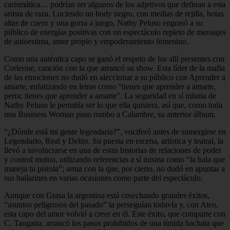
carismática… podrían ser algunos de los adjetivos que definan a esta
artista de raza. Luciendo un body negro, con medias de rejilla, botas
altas de cuero y una gorra a juego, Nathy Peluso engrasó a su
público de energías positivas con un espectáculo repleto de mensajes
de autoestima, amor propio y empoderamiento femenino.
Como una auténtica capo se ganó el respeto de los allí presentes con
Corleone, canción con la que arrancó su show. Esta líder de la mafia
de las emociones no dudó en aleccionar a su público con Aprender a
amarte, enfatizando en letras como “tienes que aprender a amarte,
perra; tienes que aprender a amarte”. La seguridad en sí misma de
Nathy Peluso le permitía ser lo que ella quisiera, así que, como toda
una Business Woman puso rumbo a Calambre, su anterior álbum.
“¿Dónde está mi gente legendaria?”, vociferó antes de sumergirse en
Legendario, Real y Delito. Su puesta en escena, artística y teatral, la
llevó a involucrarse en una de estas historias de relaciones de poder
y control mutuo, utilizando referencias a sí misma como “la bala que
maneja tu pistola”; arma con la que, por cierto, no dudó en apuntar a
sus bailarines en varias ocasiones como parte del espectáculo.
Aunque con Grasa la argentina está cosechando grandes éxitos,
“asuntos peligrosos del pasado” la perseguían todavía y, con Ateo,
esta capo del amor volvió a creer en él. Este éxito, que comparte con
C. Tangana, arrancó los pasos prohibidos de una tímida bachata que