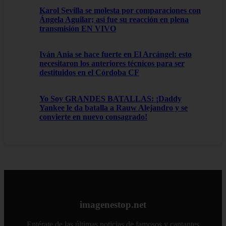
Karol Sevilla se molesta por comparaciones con
Ángela Aguilar; así fue su reacción en plena
transmisión EN VIVO
Iván Ania se hace fuerte en El Arcángel: esto
necesitaron los anteriores técnicos para ser
destituidos en el Córdoba CF
Yo Soy GRANDES BATALLAS: ¡Daddy
Yankee le da batalla a Rauw Alejandro y se
convierte en nuevo consagrado!
imagenestop.net
Entérate de las últimas noticias de famosos y cantantes