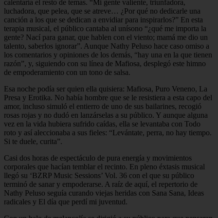
calentaría el resto de temas. “Mi gente valiente, triunfadora,
luchadora, que pelea, que se atreve… ¿Por qué no dedicarle una
canción a los que se dedican a envidiar para inspirarlos?” En esta
terapia musical, el público cantaba al unísono “¿qué me importa la
gente? Nací para ganar, que hablen con el viento; mamá me dio un
talento, saberlos ignorar”. Aunque Nathy Peluso hace caso omiso a
los comentarios y opiniones de los demás, “hay una en la que tienen
razón”, y, siguiendo con su línea de Mafiosa, desplegó este himno
de empoderamiento con un tono de salsa.
Esa noche podía ser quien ella quisiera: Mafiosa, Puro Veneno, La
Presa y Erotika. No había hombre que se le resistiera a esta capo del
amor, incluso simuló el entierro de uno de sus bailarines, recogió
rosas rojas y no dudó en lanzárselas a su público. Y aunque alguna
vez en la vida hubiera sufrido caídas, ella se levantaba con Todo
roto y así aleccionaba a sus fieles: “Levántate, perra, no hay tiempo.
Si te duele, curita”.
Casi dos horas de espectáculo de pura energía y movimientos
corporales que hacían temblar el recinto. En pleno éxtasis musical
llegó su ‘BZRP Music Sessions’ Vol. 36 con el que su público
terminó de sanar y empoderarse. A raíz de aquí, el repertorio de
Nathy Peluso seguía curando viejas heridas con Sana Sana, Ideas
radicales y El día que perdí mi juventud.