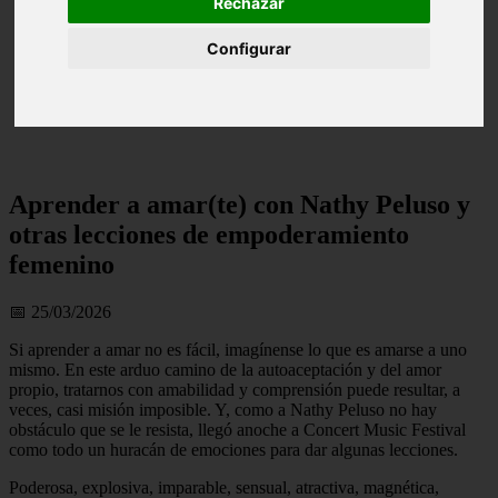
Rechazar
Configurar
Aprender a amar(te) con Nathy Peluso y
otras lecciones de empoderamiento
femenino
📅 25/03/2026
Si aprender a amar no es fácil, imagínense lo que es amarse a uno
mismo. En este arduo camino de la autoaceptación y del amor
propio, tratarnos con amabilidad y comprensión puede resultar, a
veces, casi misión imposible. Y, como a Nathy Peluso no hay
obstáculo que se le resista, llegó anoche a Concert Music Festival
como todo un huracán de emociones para dar algunas lecciones.
Poderosa, explosiva, imparable, sensual, atractiva, magnética,