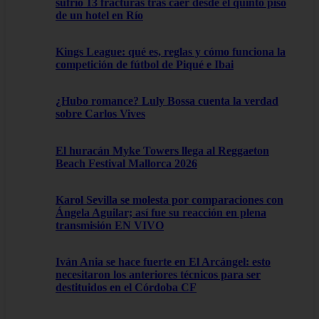
sufrió 13 fracturas tras caer desde el quinto piso
de un hotel en Río
Kings League: qué es, reglas y cómo funciona la
competición de fútbol de Piqué e Ibai
¿Hubo romance? Luly Bossa cuenta la verdad
sobre Carlos Vives
El huracán Myke Towers llega al Reggaeton
Beach Festival Mallorca 2026
Karol Sevilla se molesta por comparaciones con
Ángela Aguilar; así fue su reacción en plena
transmisión EN VIVO
Iván Ania se hace fuerte en El Arcángel: esto
necesitaron los anteriores técnicos para ser
destituidos en el Córdoba CF