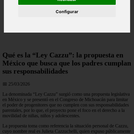
Configurar
Qué es la “Ley Cazzu”: la propuesta en
México que busca que los padres cumplan
sus responsabilidades
📅 25/03/2026
La denominada “Ley Cazzu” surgió como una propuesta legislativa
en México y se presentó en el Congreso de Michoacán para limitar
el poder de progenitores que no cumplen con sus responsabilidades
parentales, por lo que, el proyecto pone el foco en el derecho a la
movilidad de niñas, niños y adolescentes.
La propuesta toma como referencia la situación personal de Cazzu,
cuyo nombre real es Julieta Cazzuchelli, quien expuso públicamente