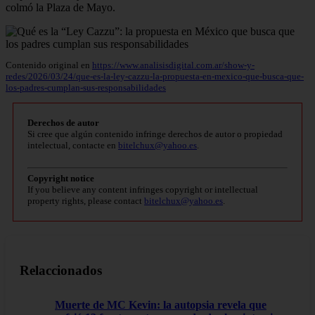
colmó la Plaza de Mayo.
Contenido original en
https://www.analisisdigital.com.ar/show-y-
redes/2026/03/24/que-es-la-ley-cazzu-la-propuesta-en-mexico-que-busca-que-
los-padres-cumplan-sus-responsabilidades
Derechos de autor
Si cree que algún contenido infringe derechos de autor o propiedad
intelectual, contacte en
bitelchux@yahoo.es
.
Copyright notice
If you believe any content infringes copyright or intellectual
property rights, please contact
bitelchux@yahoo.es
.
Relaccionados
Muerte de MC Kevin: la autopsia revela que