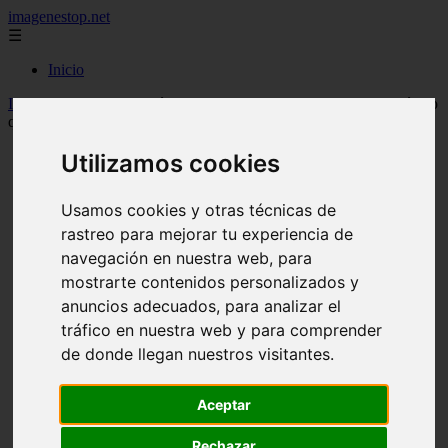
imagenestop.net
☰
Inicio
Inicio
>
mujeralfa
>
Qué es la “Ley Cazzu”: la propuesta en México
que busca que los padres cumplan sus responsabilidades
Utilizamos cookies
Usamos cookies y otras técnicas de
rastreo para mejorar tu experiencia de
navegación en nuestra web, para
mostrarte contenidos personalizados y
anuncios adecuados, para analizar el
tráfico en nuestra web y para comprender
de donde llegan nuestros visitantes.
Aceptar
Rechazar