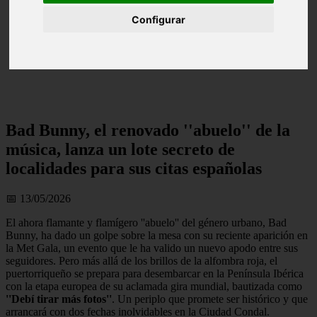
Configurar
Bad Bunny, el renovado ''abuelo'' de la
música, lanza un lote secreto de
localidades para sus citas españolas
📅 13/05/2026
El ahora flamante y flamígero ''abuelo'' del género urbano, Bad
Bunny, ha dado un golpe sobre la mesa con su reciente aparición en
la Met Gala, un evento que le ha valido un nuevo apodo entre sus
seguidores. Pero más allá de los brillos de la alfombra roja, el
puertorriqueño se prepara para desembarcar en la Península Ibérica
con la etapa europea de su aclamada gira mundial, bautizada como
''Debí tirar más fotos''
. Un periplo que promete ser histórico y que
arrancará con dos fechas inolvidables en la Ciudad Condal.