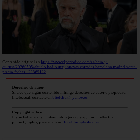
Contenido original en
https://www.elperiodico.com/es/ocio-y-
cultura/20260505/abuelo-bad-bunny-nuevas-entradas-barcelona-madrid-venta-
precio-fechas-129869122
Derechos de autor
Si cree que algún contenido infringe derechos de autor o propiedad
intelectual, contacte en
bitelchux@yahoo.es
.
Copyright notice
If you believe any content infringes copyright or intellectual
property rights, please contact
bitelchux@yahoo.es
.