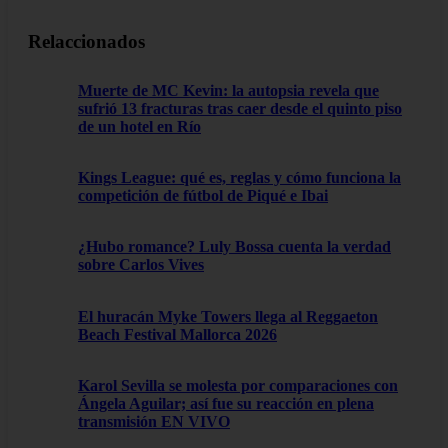
Relaccionados
Muerte de MC Kevin: la autopsia revela que
sufrió 13 fracturas tras caer desde el quinto piso
de un hotel en Río
Kings League: qué es, reglas y cómo funciona la
competición de fútbol de Piqué e Ibai
¿Hubo romance? Luly Bossa cuenta la verdad
sobre Carlos Vives
El huracán Myke Towers llega al Reggaeton
Beach Festival Mallorca 2026
Karol Sevilla se molesta por comparaciones con
Ángela Aguilar; así fue su reacción en plena
transmisión EN VIVO