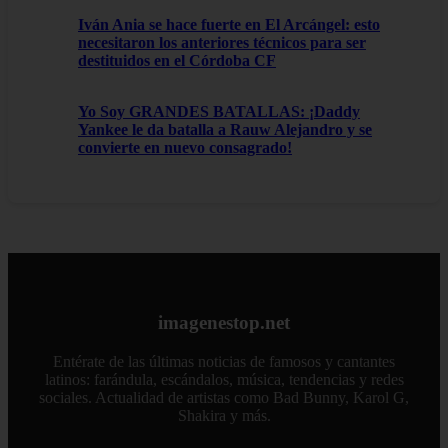
Iván Ania se hace fuerte en El Arcángel: esto
necesitaron los anteriores técnicos para ser
destituidos en el Córdoba CF
Yo Soy GRANDES BATALLAS: ¡Daddy
Yankee le da batalla a Rauw Alejandro y se
convierte en nuevo consagrado!
imagenestop.net
Entérate de las últimas noticias de famosos y cantantes
latinos: farándula, escándalos, música, tendencias y redes
sociales. Actualidad de artistas como Bad Bunny, Karol G,
Shakira y más.