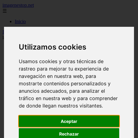
imagenestop.net
☰
Inicio
Inicio
>
mujeralfa
>
Bad Bunny, el renovado ''abuelo'' de la música,
lanza un lote secreto de localidades para sus citas españolas
Utilizamos cookies
Usamos cookies y otras técnicas de
rastreo para mejorar tu experiencia de
navegación en nuestra web, para
mostrarte contenidos personalizados y
anuncios adecuados, para analizar el
tráfico en nuestra web y para comprender
de donde llegan nuestros visitantes.
Aceptar
Rechazar