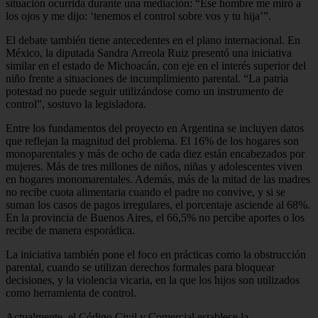
situación ocurrida durante una mediación: “Ese hombre me miró a
los ojos y me dijo: ‘tenemos el control sobre vos y tu hija’”.
El debate también tiene antecedentes en el plano internacional. En
México, la diputada Sandra Arreola Ruiz presentó una iniciativa
similar en el estado de Michoacán, con eje en el interés superior del
niño frente a situaciones de incumplimiento parental. “La patria
potestad no puede seguir utilizándose como un instrumento de
control”, sostuvo la legisladora.
Entre los fundamentos del proyecto en Argentina se incluyen datos
que reflejan la magnitud del problema. El 16% de los hogares son
monoparentales y más de ocho de cada diez están encabezados por
mujeres. Más de tres millones de niños, niñas y adolescentes viven
en hogares monomarentales. Además, más de la mitad de las madres
no recibe cuota alimentaria cuando el padre no convive, y si se
suman los casos de pagos irregulares, el porcentaje asciende al 68%.
En la provincia de Buenos Aires, el 66,5% no percibe aportes o los
recibe de manera esporádica.
La iniciativa también pone el foco en prácticas como la obstrucción
parental, cuando se utilizan derechos formales para bloquear
decisiones, y la violencia vicaria, en la que los hijos son utilizados
como herramienta de control.
Actualmente, el Código Civil y Comercial establece la