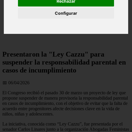
Rechazar
Configurar
Presentaron la "Ley Cazzu" para
suspender la responsabilidad parental en
casos de incumplimiento
📅 06/04/2026
El Congreso recibió el pasado 30 de marzo un proyecto de ley que
propone suspender de manera provisoria la responsabilidad parental
en casos de incumplimiento, con el objetivo de evitar que la falta de
acuerdo entre progenitores afecte decisiones clave en la vida de
niños, niñas y adolescentes.
La iniciativa, conocida como “Ley Cazzu”, fue presentada por el
senador Carlos Linares junto a la organización Abogadas Feministas