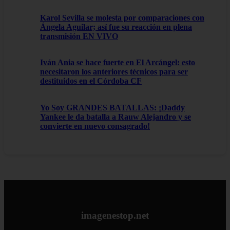
Karol Sevilla se molesta por comparaciones con
Ángela Aguilar; así fue su reacción en plena
transmisión EN VIVO
Iván Ania se hace fuerte en El Arcángel: esto
necesitaron los anteriores técnicos para ser
destituidos en el Córdoba CF
Yo Soy GRANDES BATALLAS: ¡Daddy
Yankee le da batalla a Rauw Alejandro y se
convierte en nuevo consagrado!
imagenestop.net