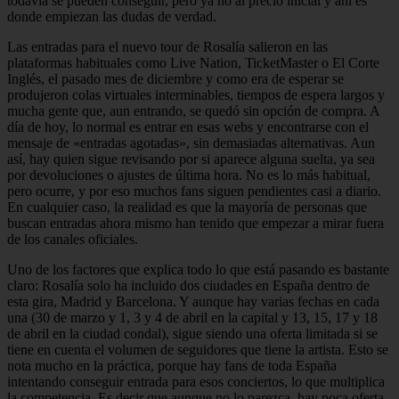
todavía se pueden conseguir, pero ya no al precio inicial y ahí es
donde empiezan las dudas de verdad.
Las entradas para el nuevo tour de Rosalía salieron en las
plataformas habituales como Live Nation, TicketMaster o El Corte
Inglés, el pasado mes de diciembre y como era de esperar se
produjeron colas virtuales interminables, tiempos de espera largos y
mucha gente que, aun entrando, se quedó sin opción de compra. A
día de hoy, lo normal es entrar en esas webs y encontrarse con el
mensaje de «entradas agotadas», sin demasiadas alternativas. Aun
así, hay quien sigue revisando por si aparece alguna suelta, ya sea
por devoluciones o ajustes de última hora. No es lo más habitual,
pero ocurre, y por eso muchos fans siguen pendientes casi a diario.
En cualquier caso, la realidad es que la mayoría de personas que
buscan entradas ahora mismo han tenido que empezar a mirar fuera
de los canales oficiales.
Uno de los factores que explica todo lo que está pasando es bastante
claro: Rosalía solo ha incluido dos ciudades en España dentro de
esta gira, Madrid y Barcelona. Y aunque hay varias fechas en cada
una (30 de marzo y 1, 3 y 4 de abril en la capital y 13, 15, 17 y 18
de abril en la ciudad condal), sigue siendo una oferta limitada si se
tiene en cuenta el volumen de seguidores que tiene la artista. Esto se
nota mucho en la práctica, porque hay fans de toda España
intentando conseguir entrada para esos conciertos, lo que multiplica
la competencia. Es decir que aunque no lo parezca, hay poca oferta