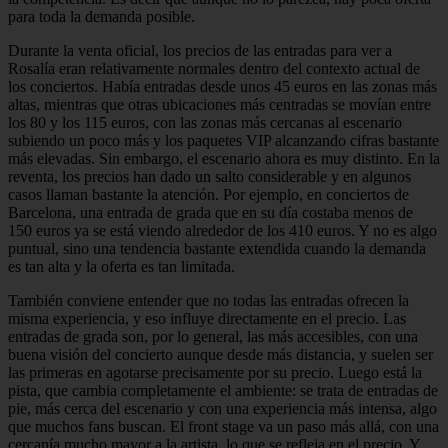
para toda la demanda posible.
Durante la venta oficial, los precios de las entradas para ver a
Rosalía eran relativamente normales dentro del contexto actual de
los conciertos. Había entradas desde unos 45 euros en las zonas más
altas, mientras que otras ubicaciones más centradas se movían entre
los 80 y los 115 euros, con las zonas más cercanas al escenario
subiendo un poco más y los paquetes VIP alcanzando cifras bastante
más elevadas. Sin embargo, el escenario ahora es muy distinto. En la
reventa, los precios han dado un salto considerable y en algunos
casos llaman bastante la atención. Por ejemplo, en conciertos de
Barcelona, una entrada de grada que en su día costaba menos de
150 euros ya se está viendo alrededor de los 410 euros. Y no es algo
puntual, sino una tendencia bastante extendida cuando la demanda
es tan alta y la oferta es tan limitada.
También conviene entender que no todas las entradas ofrecen la
misma experiencia, y eso influye directamente en el precio. Las
entradas de grada son, por lo general, las más accesibles, con una
buena visión del concierto aunque desde más distancia, y suelen ser
las primeras en agotarse precisamente por su precio. Luego está la
pista, que cambia completamente el ambiente: se trata de entradas de
pie, más cerca del escenario y con una experiencia más intensa, algo
que muchos fans buscan. El front stage va un paso más allá, con una
cercanía mucho mayor a la artista, lo que se refleja en el precio. Y,