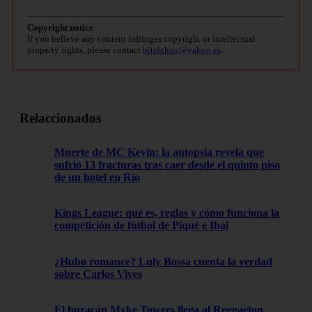
Copyright notice
If you believe any content infringes copyright or intellectual
property rights, please contact
bitelchux@yahoo.es
.
Relaccionados
Muerte de MC Kevin: la autopsia revela que
sufrió 13 fracturas tras caer desde el quinto piso
de un hotel en Río
Kings League: qué es, reglas y cómo funciona la
competición de fútbol de Piqué e Ibai
¿Hubo romance? Luly Bossa cuenta la verdad
sobre Carlos Vives
El huracán Myke Towers llega al Reggaeton