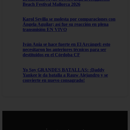
Beach Festival Mallorca 2026
Karol Sevilla se molesta por comparaciones con
Ángela Aguilar; así fue su reacción en plena
transmisión EN VIVO
Iván Ania se hace fuerte en El Arcángel: esto
necesitaron los anteriores técnicos para ser
destituidos en el Córdoba CF
Yo Soy GRANDES BATALLAS: ¡Daddy
Yankee le da batalla a Rauw Alejandro y se
convierte en nuevo consagrado!