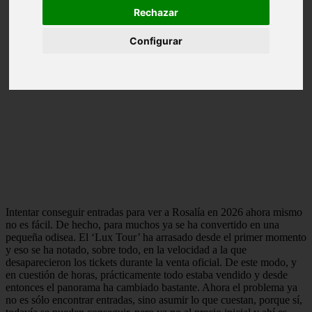
Rechazar
Configurar
Intentar conseguir entradas para ver a Rosalía en 2026 ahora mismo
no es fácil. De hecho, para muchos ya se ha convertido en una
pequeña odisea. El ‘Lux Tour’ ha arrasado desde el primer momento
y eso se ha notado, sobre todo, en la velocidad a la que
desaparecieron los tickets durante la venta oficial. De este modo, y
en cuestión de horas, prácticamente todo estaba vendido y desde
entonces el panorama ha cambiado bastante. Ahora el problema ya
no es sólo encontrar entradas, sino asumir lo que cuestan, porque sí,