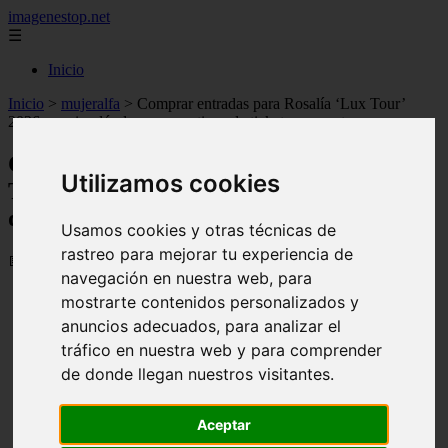
imagenestop.net
☰
Inicio
Inicio
>
mujeralfa
>
Comprar entradas para Rosalía ‘Lux Tour’
2026: precio, dónde comprar, tipos de tickets y reventa
Comprar entradas para Rosalía ‘Lux
Utilizamos cookies
Tour’ 2026: precio, dónde comprar, tipos
de tickets y reventa
Usamos cookies y otras técnicas de
rastreo para mejorar tu experiencia de
📅 25/03/2026
navegación en nuestra web, para
mostrarte contenidos personalizados y
anuncios adecuados, para analizar el
tráfico en nuestra web y para comprender
de donde llegan nuestros visitantes.
Aceptar