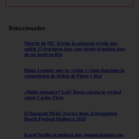
Relaccionados
Muerte de MC Kevin: la autopsia revela que
sufrió 13 fracturas tras caer desde el quinto piso
de un hotel en Río
Kings League: qué es, reglas y cómo funciona la
competición de fútbol de Piqué e Ibai
¿Hubo romance? Luly Bossa cuenta la verdad
sobre Carlos Vives
El huracán Myke Towers llega al Reggaeton
Beach Festival Mallorca 2026
Karol Sevilla se molesta por comparaciones con