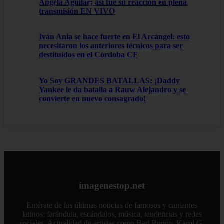
Ángela Aguilar; así fue su reacción en plena
transmisión EN VIVO
Iván Ania se hace fuerte en El Arcángel: esto
necesitaron los anteriores técnicos para ser
destituidos en el Córdoba CF
Yo Soy GRANDES BATALLAS: ¡Daddy
Yankee le da batalla a Rauw Alejandro y se
convierte en nuevo consagrado!
imagenestop.net
Entérate de las últimas noticias de famosos y cantantes
latinos: farándula, escándalos, música, tendencias y redes
sociales. Actualidad de artistas como Bad Bunny, Karol G,