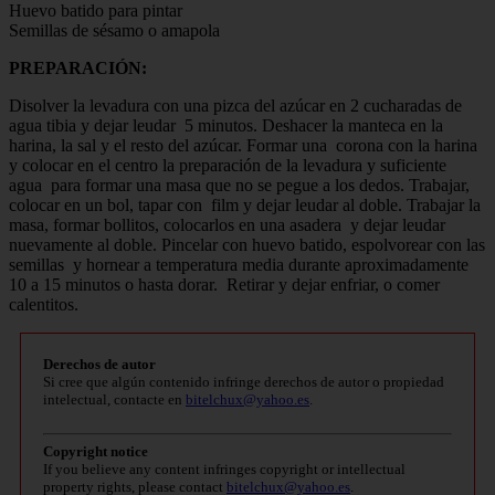
Huevo batido para pintar
Semillas de sésamo o amapola
PREPARACIÓN:
Disolver la levadura con una pizca del azúcar en 2 cucharadas de
agua tibia y dejar leudar 5 minutos. Deshacer la manteca en la
harina, la sal y el resto del azúcar. Formar una corona con la harina
y colocar en el centro la preparación de la levadura y suficiente
agua para formar una masa que no se pegue a los dedos. Trabajar,
colocar en un bol, tapar con film y dejar leudar al doble. Trabajar la
masa, formar bollitos, colocarlos en una asadera y dejar leudar
nuevamente al doble. Pincelar con huevo batido, espolvorear con las
semillas y hornear a temperatura media durante aproximadamente
10 a 15 minutos o hasta dorar. Retirar y dejar enfriar, o comer
calentitos.
Derechos de autor
Si cree que algún contenido infringe derechos de autor o propiedad
intelectual, contacte en
bitelchux@yahoo.es
.
Copyright notice
If you believe any content infringes copyright or intellectual
property rights, please contact
bitelchux@yahoo.es
.