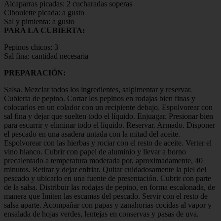
Alcaparras picadas: 2 cucharadas soperas
Ciboulette picada: a gusto
Sal y pimienta: a gusto
PARA LA CUBIERTA:
Pepinos chicos: 3
Sal fina: cantidad necesaria
PREPARACIÓN:
Salsa. Mezclar todos los ingredientes, salpimentar y reservar.
Cubierta de pepino. Cortar los pepinos en rodajas bien finas y
colocarlos en un colador con un recipiente debajo. Espolvorear con
sal fina y dejar que suelten todo el líquido. Enjuagar. Presionar bien
para escurrir y eliminar todo el líquido. Reservar. Armado. Disponer
el pescado en una asadera untada con la mitad del aceite.
Espolvorear con las hierbas y rociar con el resto de aceite. Verter el
vino blanco. Cubrir con papel de aluminio y llevar a horno
precalentado a temperatura moderada por, aproximadamente, 40
minutos. Retirar y dejar enfriar. Quitar cuidadosamente la piel del
pescado y ubicarlo en una fuente de presentación. Cubrir con parte
de la salsa. Distribuir las rodajas de pepino, en forma escalonada, de
manera que Imiten las escamas del pescado. Servir con el resto de
salsa aparte. Acompañar con papas y zanahorias cocidas al vapor y
ensalada de hojas verdes, lentejas en conservas y pasas de uva.