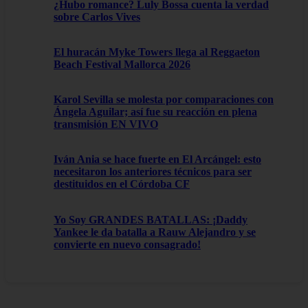
¿Hubo romance? Luly Bossa cuenta la verdad
sobre Carlos Vives
El huracán Myke Towers llega al Reggaeton
Beach Festival Mallorca 2026
Karol Sevilla se molesta por comparaciones con
Ángela Aguilar; así fue su reacción en plena
transmisión EN VIVO
Iván Ania se hace fuerte en El Arcángel: esto
necesitaron los anteriores técnicos para ser
destituidos en el Córdoba CF
Yo Soy GRANDES BATALLAS: ¡Daddy
Yankee le da batalla a Rauw Alejandro y se
convierte en nuevo consagrado!