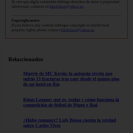
Si cree que algún contenido infringe derechos de autor o propiedad
intelectual, contacte en
bitelchux@yahoo.es
.
Copyright notice
If you believe any content infringes copyright or intellectual
property rights, please contact
bitelchux@yahoo.es
.
Relaccionados
Muerte de MC Kevin: la autopsia revela que
sufrió 13 fracturas tras caer desde el quinto piso
de un hotel en Río
Kings League: qué es, reglas y cómo funciona la
competición de fútbol de Piqué e Ibai
¿Hubo romance? Luly Bossa cuenta la verdad
sobre Carlos Vives