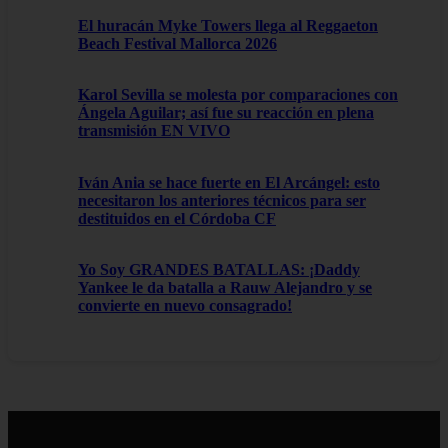
El huracán Myke Towers llega al Reggaeton
Beach Festival Mallorca 2026
Karol Sevilla se molesta por comparaciones con
Ángela Aguilar; así fue su reacción en plena
transmisión EN VIVO
Iván Ania se hace fuerte en El Arcángel: esto
necesitaron los anteriores técnicos para ser
destituidos en el Córdoba CF
Yo Soy GRANDES BATALLAS: ¡Daddy
Yankee le da batalla a Rauw Alejandro y se
convierte en nuevo consagrado!