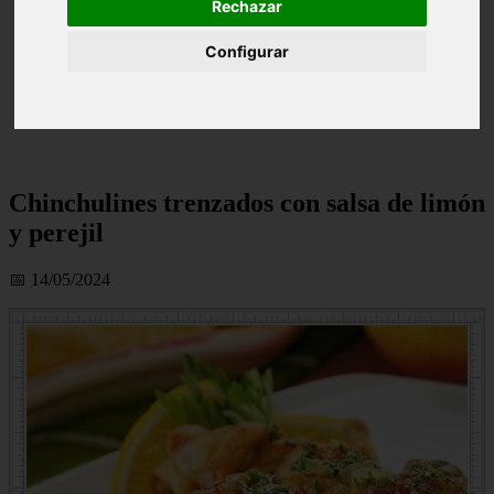
Rechazar
Configurar
Chinchulines trenzados con salsa de limón
y perejil
📅 14/05/2024