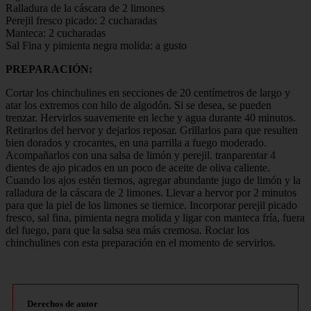
Ralladura de la cáscara de 2 limones
Perejil fresco picado: 2 cucharadas
Manteca: 2 cucharadas
Sal Fina y pimienta negra molida: a gusto
PREPARACIÓN:
Cortar los chinchulines en secciones de 20 centímetros de largo y
atar los extremos con hilo de algodón. Si se desea, se pueden
trenzar. Hervirlos suavemente en leche y agua durante 40 minutos.
Retirarlos del hervor y dejarlos reposar. Grillarlos para que resulten
bien dorados y crocantes, en una parrilla a fuego moderado.
Acompañarlos con una salsa de limón y perejil. tranparentar 4
dientes de ajo picados en un poco de aceite de oliva caliente.
Cuando los ajos estén tiernos, agregar abundante jugo de limón y la
ralladura de la cáscara de 2 limones. Llevar a hervor por 2 minutos
para que la piel de los limones se tiernice. Incorporar perejil picado
fresco, sal fina, pimienta negra molida y ligar con manteca fría, fuera
del fuego, para que la salsa sea más cremosa. Rociar los
chinchulines con esta preparación en el momento de servirlos.
Derechos de autor