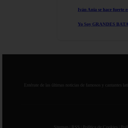
Iván Ania se hace fuerte e
Yo Soy GRANDES BATALLAS
Entérate de las últimas noticias de famosos y cantantes l
Sitemap
|
RSS
|
Política de Cookies
|
Polí