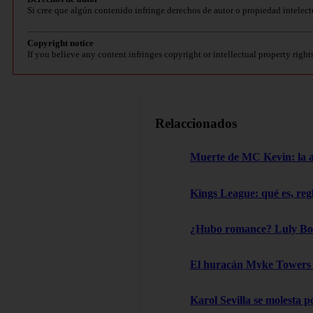
Si cree que algún contenido infringe derechos de autor o propiedad intelect
Copyright notice
If you believe any content infringes copyright or intellectual property right
Relaccionados
Muerte de MC Kevin: la aut
Kings League: qué es, reg
¿Hubo romance? Luly Boss
El huracán Myke Towers l
Karol Sevilla se molesta 