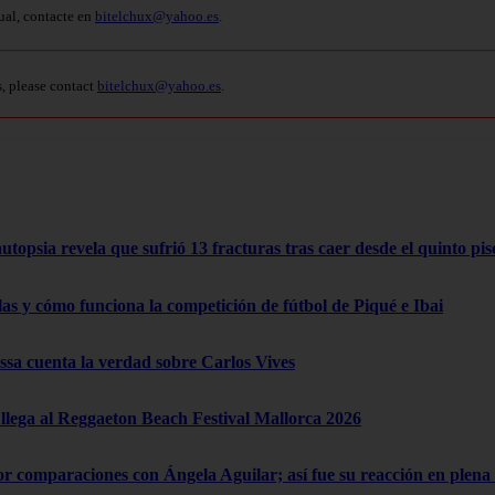
ual, contacte en
bitelchux@yahoo.es
.
s, please contact
bitelchux@yahoo.es
.
opsia revela que sufrió 13 fracturas tras caer desde el quinto pis
las y cómo funciona la competición de fútbol de Piqué e Ibai
a cuenta la verdad sobre Carlos Vives
lega al Reggaeton Beach Festival Mallorca 2026
por comparaciones con Ángela Aguilar; así fue su reacción en ple