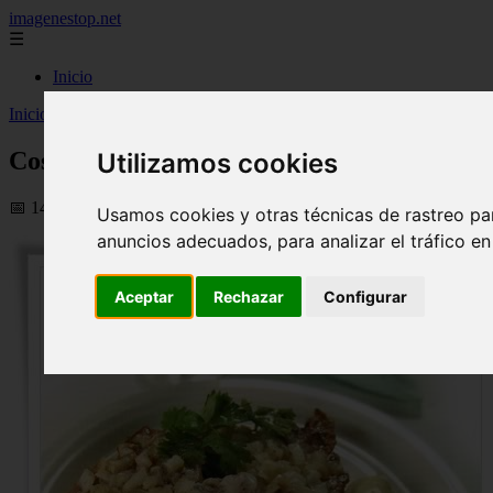
imagenestop.net
☰
Inicio
Inicio
>
recetas
>
Costillitas de cerdo a la cebolla con crema de mosta
Costillitas de cerdo a la cebolla con crema
Utilizamos cookies
📅 14/05/2024
Usamos cookies y otras técnicas de rastreo pa
anuncios adecuados, para analizar el tráfico e
Aceptar
Rechazar
Configurar