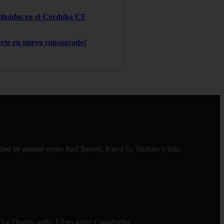
stituidos en el Córdoba CF
te en nuevo consagrado!
alidad de artistas como Bad Bunny, Karol G, Shakira y más.
O y Diseño web
|
Libro sobre Cabañuelas