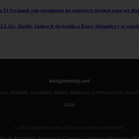
n El Arcángel: esto necesitaron los anteriores técnicos para ser de
: ¡Daddy Yankee le da batalla a Rauw Alejandro y se convier
imagenestop.net
atinos: farándula, escándalos, música, tendencias y redes sociales. Actu
Inicio
© 2026 imagenestop.net. Todos los derechos reservados.
tica de Privacidad
|
Aviso legal
|
Contacto
|
Creado por 0lemiswebs SE