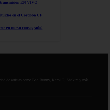
na transmisión EN VIVO
stituidos en el Córdoba CF
te en nuevo consagrado!
alidad de artistas como Bad Bunny, Karol G, Shakira y más.