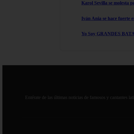
Karol Sevilla se molesta 
Iván Ania se hace fuerte e
Yo Soy GRANDES BATALLAS
Entérate de las últimas noticias de famosos y cantantes l