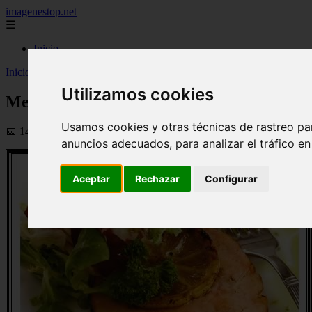
imagenestop.net
☰
Inicio
Inicio
>
recetas
>
Medallones de carne picada
Utilizamos cookies
Medallones de carne picada
Usamos cookies y otras técnicas de rastreo pa
📅 14/05/2024
anuncios adecuados, para analizar el tráfico e
Aceptar
Rechazar
Configurar