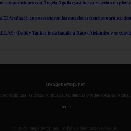
por comparaciones con Ángela Aguilar; así fue su reacción en ple
n El Arcángel: esto necesitaron los anteriores técnicos para ser de
: ¡Daddy Yankee le da batalla a Rauw Alejandro y se convier
imagenestop.net
atinos: farándula, escándalos, música, tendencias y redes sociales. Actu
Inicio
© 2026 imagenestop.net. Todos los derechos reservados.