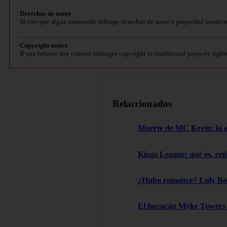
Derechos de autor
Si cree que algún contenido infringe derechos de autor o propiedad intelect
Copyright notice
If you believe any content infringes copyright or intellectual property right
Relaccionados
Muerte de MC Kevin: la aut
Kings League: qué es, reg
¿Hubo romance? Luly Boss
El huracán Myke Towers l