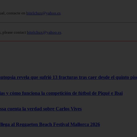
ual, contacte en
bitelchux@yahoo.es
.
s, please contact
bitelchux@yahoo.es
.
opsia revela que sufrió 13 fracturas tras caer desde el quinto pis
las y cómo funciona la competición de fútbol de Piqué e Ibai
a cuenta la verdad sobre Carlos Vives
lega al Reggaeton Beach Festival Mallorca 2026