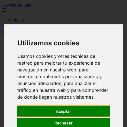
imagenestop.net
☰
Inicio
Inicio
>
mujeralfa
>
Shakira habla en TVE sobre su ruptura con
Piqué: “Me rompí en mil pedazos”
Utilizamos cookies
Usamos cookies y otras técnicas de
rastreo para mejorar tu experiencia de
navegación en nuestra web, para
mostrarte contenidos personalizados y
anuncios adecuados, para analizar el
tráfico en nuestra web y para comprender
de donde llegan nuestros visitantes.
Aceptar
Rechazar