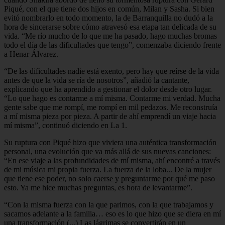
Piqué, con el que tiene dos hijos en común, Milan y Sasha. Si bien
evitó nombrarlo en todo momento, la de Barranquilla no dudó a la
hora de sincerarse sobre cómo atravesó esa etapa tan delicada de su
vida. “Me río mucho de lo que me ha pasado, hago muchas bromas
todo el día de las dificultades que tengo”, comenzaba diciendo frente
a Henar Álvarez.
“De las dificultades nadie está exento, pero hay que reírse de la vida
antes de que la vida se ría de nosotros”, añadió la cantante,
explicando que ha aprendido a gestionar el dolor desde otro lugar.
“Lo que hago es contarme a mí misma. Contarme mi verdad. Mucha
gente sabe que me rompí, me rompí en mil pedazos. Me reconstruía
a mí misma pieza por pieza. A partir de ahí emprendí un viaje hacia
mí misma”, continuó diciendo en La 1.
Su ruptura con Piqué hizo que viviera una auténtica transformación
personal, una evolución que va más allá de sus nuevas canciones:
“En ese viaje a las profundidades de mí misma, ahí encontré a través
de mi música mi propia fuerza. La fuerza de la loba... De la mujer
que tiene ese poder, no solo caerse y preguntarme por qué me paso
esto. Ya me hice muchas preguntas, es hora de levantarme”.
“Con la misma fuerza con la que parimos, con la que trabajamos y
sacamos adelante a la familia… eso es lo que hizo que se diera en mí
una transformación (...) Las lágrimas se convertirán en un