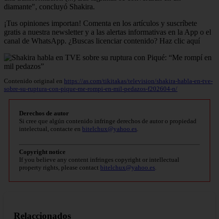
diamante", concluyó Shakira.
¡Tus opiniones importan! Comenta en los artículos y suscríbete
gratis a nuestra newsletter y a las alertas informativas en la App o el
canal de WhatsApp. ¿Buscas licenciar contenido? Haz clic aquí
Contenido original en
https://as.com/tikitakas/television/shakira-habla-en-tve-
sobre-su-ruptura-con-pique-me-rompi-en-mil-pedazos-f202604-n/
Derechos de autor
Si cree que algún contenido infringe derechos de autor o propiedad
intelectual, contacte en
bitelchux@yahoo.es
.
Copyright notice
If you believe any content infringes copyright or intellectual
property rights, please contact
bitelchux@yahoo.es
.
Relaccionados