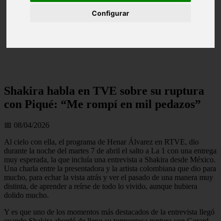
Configurar
Shakira habla en TVE sobre su ruptura
con Piqué: “Me rompí en mil pedazos”
📅 08/04/2026
Al cielo con ella, el programa de Henar Álvarez en RTVE, dio
durante la noche del martes 7 de abril el salto a La 1 con una entrega
muy esperada, la que incluía una entrevista a Shakira desde México.
Una charla entre la presentadora y la artista colombiana que dio para
mucho, para echar la vista atrás y ver el pasado de una manera muy
distinta, de aprender a reírse de todo lo vivido, aunque hubiera
dolido mucho.
Y es que uno de los momentos más destacados de la entrevista llegó
cuando Shakira abordó de lleno su tormentosa ruptura con Gerard