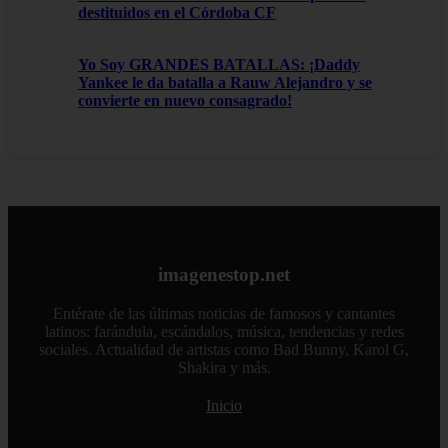
destituidos en el Córdoba CF
Yo Soy GRANDES BATALLAS: ¡Daddy
Yankee le da batalla a Rauw Alejandro y se
convierte en nuevo consagrado!
imagenestop.net
Entérate de las últimas noticias de famosos y cantantes
latinos: farándula, escándalos, música, tendencias y redes
sociales. Actualidad de artistas como Bad Bunny, Karol G,
Shakira y más.
Inicio