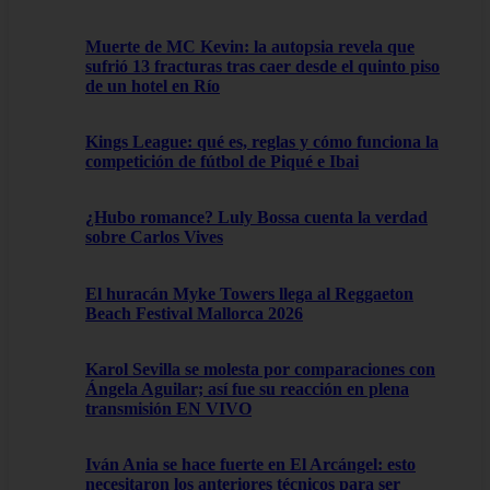
Muerte de MC Kevin: la autopsia revela que
sufrió 13 fracturas tras caer desde el quinto piso
de un hotel en Río
Kings League: qué es, reglas y cómo funciona la
competición de fútbol de Piqué e Ibai
¿Hubo romance? Luly Bossa cuenta la verdad
sobre Carlos Vives
El huracán Myke Towers llega al Reggaeton
Beach Festival Mallorca 2026
Karol Sevilla se molesta por comparaciones con
Ángela Aguilar; así fue su reacción en plena
transmisión EN VIVO
Iván Ania se hace fuerte en El Arcángel: esto
necesitaron los anteriores técnicos para ser