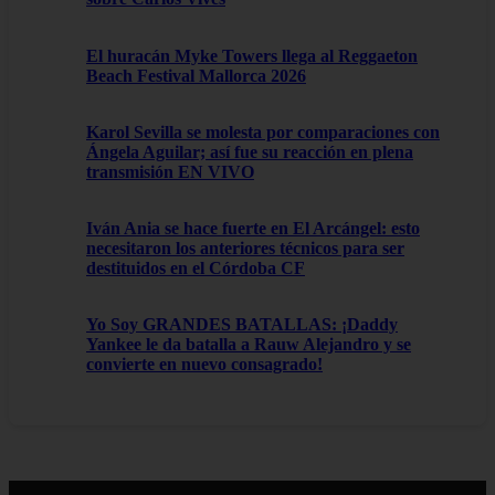
El huracán Myke Towers llega al Reggaeton
Beach Festival Mallorca 2026
Karol Sevilla se molesta por comparaciones con
Ángela Aguilar; así fue su reacción en plena
transmisión EN VIVO
Iván Ania se hace fuerte en El Arcángel: esto
necesitaron los anteriores técnicos para ser
destituidos en el Córdoba CF
Yo Soy GRANDES BATALLAS: ¡Daddy
Yankee le da batalla a Rauw Alejandro y se
convierte en nuevo consagrado!