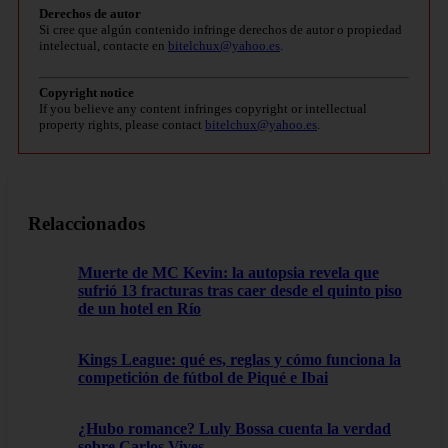
Derechos de autor
Si cree que algún contenido infringe derechos de autor o propiedad
intelectual, contacte en
bitelchux@yahoo.es
.
Copyright notice
If you believe any content infringes copyright or intellectual
property rights, please contact
bitelchux@yahoo.es
.
Relaccionados
Muerte de MC Kevin: la autopsia revela que
sufrió 13 fracturas tras caer desde el quinto piso
de un hotel en Río
Kings League: qué es, reglas y cómo funciona la
competición de fútbol de Piqué e Ibai
¿Hubo romance? Luly Bossa cuenta la verdad
sobre Carlos Vives