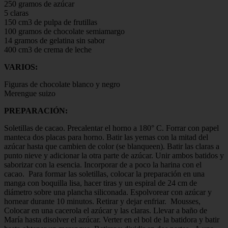
250 gramos de azúcar
5 claras
150 cm3 de pulpa de frutillas
100 gramos de chocolate semiamargo
14 gramos de gelatina sin sabor
400 cm3 de crema de leche
VARIOS:
Figuras de chocolate blanco y negro
Merengue suizo
PREPARACIÓN:
Soletillas de cacao. Precalentar el horno a 180° C. Forrar con papel
manteca dos placas para horno. Batir las yemas con la mitad del
azúcar hasta que cambien de color (se blanqueen). Batir las claras a
punto nieve y adicionar la otra parte de azúcar. Unir ambos batidos y
saborizar con la esencia. Incorporar de a poco la harina con el
cacao. Para formar las soletillas, colocar la preparación en una
manga con boquilla lisa, hacer tiras y un espiral de 24 cm de
diámetro sobre una plancha siliconada. Espolvorear con azúcar y
hornear durante 10 minutos. Retirar y dejar enfriar. Mousses,
Colocar en una cacerola el azúcar y las claras. Llevar a baño de
María hasta disolver el azúcar. Verter en el bol de la batidora y batir