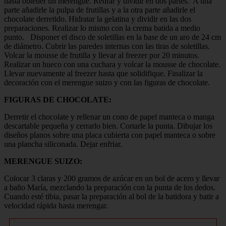
hasta obtener un merengue. Retirar y dividir en dos partes. A una
parte añadirle la pulpa de frutillas y a la otra parte añadirle el
chocolate derretido. Hidratar la gelatina y dividir en las dos
preparaciones. Realizar lo mismo con la crema batida a medio
punto. Disponer el disco de soletillas en la base de un aro de 24 cm
de diámetro. Cubrir las paredes internas con las tiras de soletillas.
Volcar la mousse de frutilla y llevar al freezer por 20 minutos.
Realizar un hueco con una cuchara y volcar la mousse de chocolate.
Llevar nuevamente al freezer hasta que solidifique. Finalizar la
decoración con el merengue suizo y con las figuras de chocolate.
FIGURAS DE CHOCOLATE:
Derretir el chocolate y rellenar un cono de papel manteca o manga
descartable pequeña y cerrarlo bien. Cortarle la punta. Dibujar los
diseños planos sobre una placa cubierta con papel manteca o sobre
una plancha siliconada. Dejar enfriar.
MERENGUE SUIZO:
Colocar 3 claras y 200 gramos de azúcar en un bol de acero y llevar
a baño María, mezclando la preparación con la punta de los dedos.
Cuando esté tibia, pasar la preparación al bol de la batidora y batir a
velocidad rápida hasta merengar.