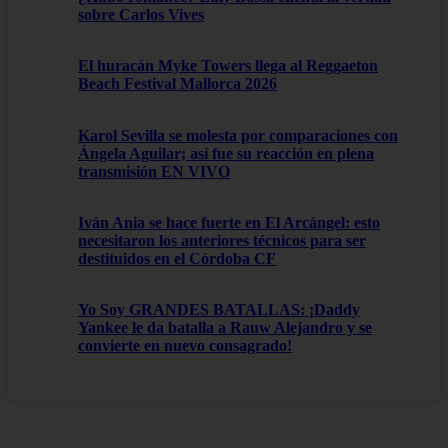
sobre Carlos Vives
El huracán Myke Towers llega al Reggaeton
Beach Festival Mallorca 2026
Karol Sevilla se molesta por comparaciones con
Ángela Aguilar; así fue su reacción en plena
transmisión EN VIVO
Iván Ania se hace fuerte en El Arcángel: esto
necesitaron los anteriores técnicos para ser
destituidos en el Córdoba CF
Yo Soy GRANDES BATALLAS: ¡Daddy
Yankee le da batalla a Rauw Alejandro y se
convierte en nuevo consagrado!