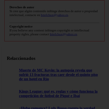
Derechos de autor
Si cree que algún contenido infringe derechos de autor o propiedad
intelectual, contacte en
bitelchux@yahoo.es
.
Copyright notice
If you believe any content infringes copyright or intellectual
property rights, please contact
bitelchux@yahoo.es
.
Relaccionados
Muerte de MC Kevin: la autopsia revela que
sufrió 13 fracturas tras caer desde el quinto piso
de un hotel en Río
Kings League: qué es, reglas y cómo funciona la
competición de fútbol de Piqué e Ibai
¿Hubo romance? Luly Bossa cuenta la verdad