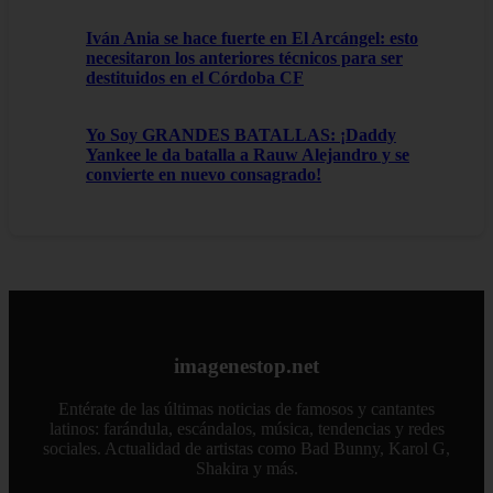
Iván Ania se hace fuerte en El Arcángel: esto
necesitaron los anteriores técnicos para ser
destituidos en el Córdoba CF
Yo Soy GRANDES BATALLAS: ¡Daddy
Yankee le da batalla a Rauw Alejandro y se
convierte en nuevo consagrado!
imagenestop.net
Entérate de las últimas noticias de famosos y cantantes
latinos: farándula, escándalos, música, tendencias y redes
sociales. Actualidad de artistas como Bad Bunny, Karol G,
Shakira y más.