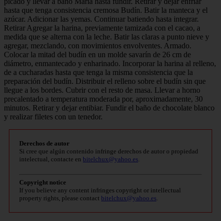
picado y llevar a baño María hasta fundir. Retirar y dejar enfriar
hasta que tenga consistencia cremosa Budín. Batir la manteca y el
azúcar. Adicionar las yemas. Continuar batiendo hasta integrar.
Retirar Agregar la harina, previamente tamizada con el cacao, a
medida que se alterna con la leche. Batir las claras a punto nieve y
agregar, mezclando, con movimientos envolventes. Armado.
Colocar la mitad del budín en un molde savarín de 26 cm de
diámetro, enmantecado y enharinado. Incorporar la harina al relleno,
de a cucharadas hasta que tenga la misma consistencia que la
preparación del budín. Distribuir el relleno sobre el budín sin que
llegue a los bordes. Cubrir con el resto de masa. Llevar a horno
precalentado a temperatura moderada por, aproximadamente, 30
minutos. Retirar y dejar entibiar. Fundir el baño de chocolate blanco
y realizar filetes con un tenedor.
Derechos de autor
Si cree que algún contenido infringe derechos de autor o propiedad
intelectual, contacte en
bitelchux@yahoo.es
.
Copyright notice
If you believe any content infringes copyright or intellectual
property rights, please contact
bitelchux@yahoo.es
.