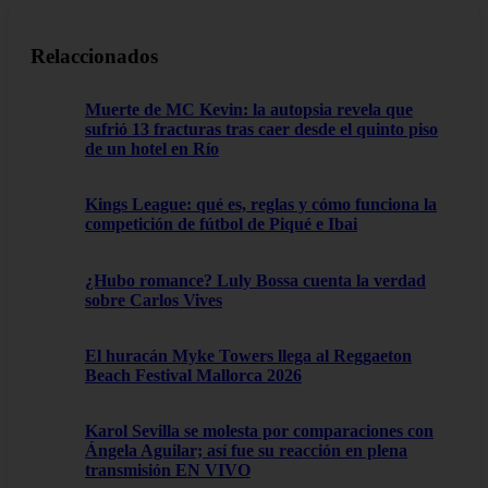
Relaccionados
Muerte de MC Kevin: la autopsia revela que
sufrió 13 fracturas tras caer desde el quinto piso
de un hotel en Río
Kings League: qué es, reglas y cómo funciona la
competición de fútbol de Piqué e Ibai
¿Hubo romance? Luly Bossa cuenta la verdad
sobre Carlos Vives
El huracán Myke Towers llega al Reggaeton
Beach Festival Mallorca 2026
Karol Sevilla se molesta por comparaciones con
Ángela Aguilar; así fue su reacción en plena
transmisión EN VIVO