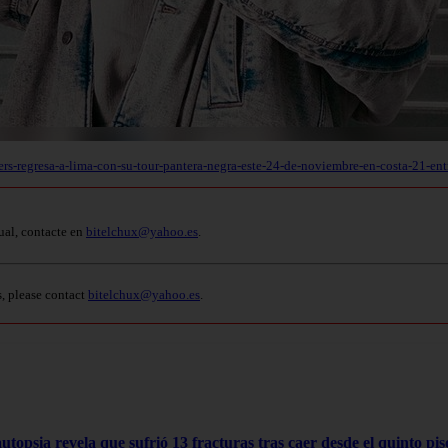
rs-regresa-a-lima-con-su-tour-pantera-negra-este-24-de-noviembre-en-costa-21-en
ual, contacte en
bitelchux@yahoo.es
.
s, please contact
bitelchux@yahoo.es
.
opsia revela que sufrió 13 fracturas tras caer desde el quinto pis