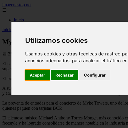
imagenestop.net
☰
Inicio
Inicio
>
mujeralfa
>
Myke Towers regresa a Lima con su tour ‘Pantera 
Utilizamos cookies
Myke Towers regresa a Lima con su tour ‘P
Usamos cookies y otras técnicas de rastreo pa
📅 25/03/2026
anuncios adecuados, para analizar el tráfico e
El cantante de reggaetón y trap latino, Myke Towers, visitará nuestro
superhéroe. Con temas originales inspirados en la figura de Bob Marley
Aceptar
Rechazar
Configurar
El puertorriqueño Myke Towers se reencontrará con sus miles de segu
A sus 30 años, Myke Towers se consolida como una de las grandes fig
y Cosculluela, además de éxitos recientes como 'Lala', 'La falda' y 'La
La preventa de entradas para el concierto de Myke Towers, uno de los
quienes paguen con tarjetas BCP.
El talentoso músico Michael Anthony Torres Monge, más conocido como
freestyle y ha logrado consolidarse de manera notable en la industria 