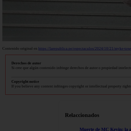
Contenido original en
https://larepublica.pe/espectaculos/2024/10/21/myke-towe
Derechos de autor
Si cree que algún contenido infringe derechos de autor o propiedad intelect
Copyright notice
If you believe any content infringes copyright or intellectual property right
Relaccionados
Muerte de MC Kevin: la aut