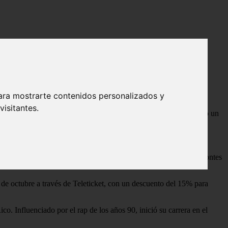
cios de entradas
ara mostrarte contenidos personalizados y
isitantes.
 más reciente álbum, el cual, según él mismo, lo hace sentir como un
ar su gran talento.
ngo 24 de noviembre en Costa 21, en el distrito de San Miguel.
colaboración con artistas como Peso Pluma, Jay Wheeler, Omar Montes
de octubre a través de Teleticket, con un descuento del 15% para
Influenciado por el rap de los años 90, inició su carrera en el