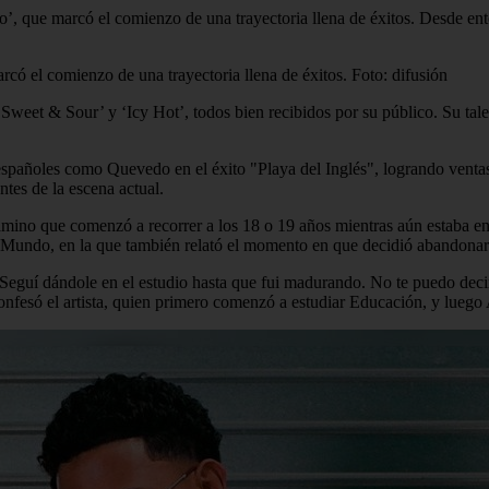
o’, que marcó el comienzo de una trayectoria llena de éxitos. Desde ent
rcó el comienzo de una trayectoria llena de éxitos. Foto: difusión
‘Sweet & Sour’ y ‘Icy Hot’, todos bien recibidos por su público. Su tal
spañoles como Quevedo en el éxito "Playa del Inglés", logrando ventas
tes de la escena actual.
ino que comenzó a recorrer a los 18 o 19 años mientras aún estaba en l
 Mundo, en la que también relató el momento en que decidió abandonar s
 Seguí dándole en el estudio hasta que fui madurando. No te puedo decir
nfesó el artista, quien primero comenzó a estudiar Educación, y luego 