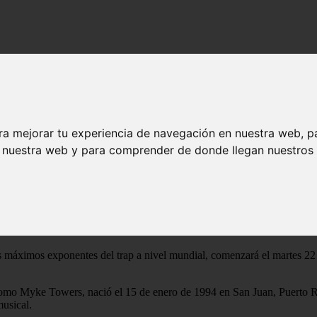
Negra’: conoce la fecha, lugar y precios de entradas
antera Negra’: conoce la fecha, lugar y pre
ra mejorar tu experiencia de navegación en nuestra web, p
n nuestra web y para comprender de donde llegan nuestros v
 país en noviembre como parte de su gira ‘Pantera Negra’, nombre de su
, el artista internacional ha logrado cautivar a sus seguidores y demostr
idores peruanos en un impresionante concierto que se realizará el domi
uras de la música actual. Su nuevo trabajo incluye 20 canciones, en 
 curiosidad'.
 máximos exponentes del trap a nivel mundial, comenzará el martes 22 
 Myke Towers, nació el 15 de enero de 1994 en San Juan, Puerto Rico. 
musical.