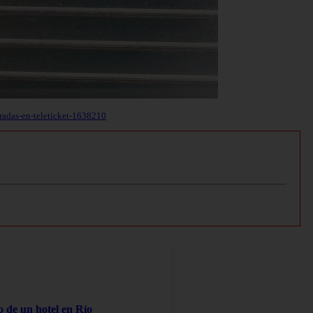
tradas-en-teleticket-1638210
o de un hotel en Río