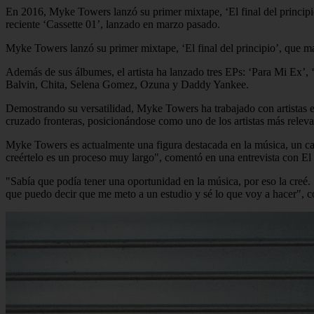
En 2016, Myke Towers lanzó su primer mixtape, ‘El final del principi
reciente ‘Cassette 01’, lanzado en marzo pasado.
Myke Towers lanzó su primer mixtape, ‘El final del principio’, que ma
Además de sus álbumes, el artista ha lanzado tres EPs: ‘Para Mi Ex’, 
Balvin, Chita, Selena Gomez, Ozuna y Daddy Yankee.
Demostrando su versatilidad, Myke Towers ha trabajado con artistas e
cruzado fronteras, posicionándose como uno de los artistas más relevan
Myke Towers es actualmente una figura destacada en la música, un cam
creértelo es un proceso muy largo", comentó en una entrevista con El
"Sabía que podía tener una oportunidad en la música, por eso la creé.
que puedo decir que me meto a un estudio y sé lo que voy a hacer", co