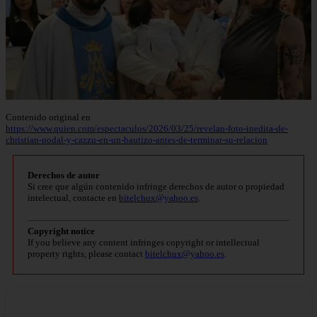
Contenido original en
https://www.quien.com/espectaculos/2026/03/25/revelan-foto-inedita-de-
christian-nodal-y-cazzu-en-un-bautizo-antes-de-terminar-su-relacion
Derechos de autor
Si cree que algún contenido infringe derechos de autor o propiedad
intelectual, contacte en
bitelchux@yahoo.es
.
Copyright notice
If you believe any content infringes copyright or intellectual
property rights, please contact
bitelchux@yahoo.es
.