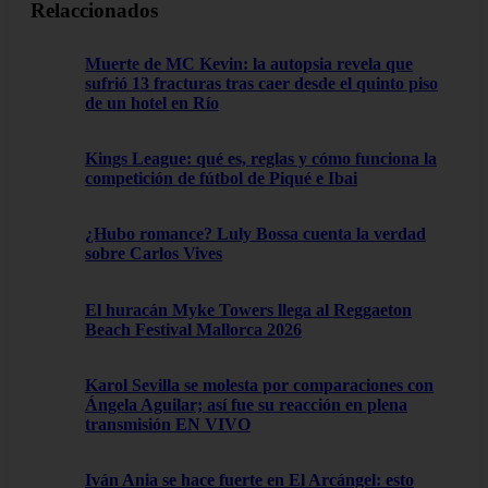
Relaccionados
Muerte de MC Kevin: la autopsia revela que
sufrió 13 fracturas tras caer desde el quinto piso
de un hotel en Río
Kings League: qué es, reglas y cómo funciona la
competición de fútbol de Piqué e Ibai
¿Hubo romance? Luly Bossa cuenta la verdad
sobre Carlos Vives
El huracán Myke Towers llega al Reggaeton
Beach Festival Mallorca 2026
Karol Sevilla se molesta por comparaciones con
Ángela Aguilar; así fue su reacción en plena
transmisión EN VIVO
Iván Ania se hace fuerte en El Arcángel: esto