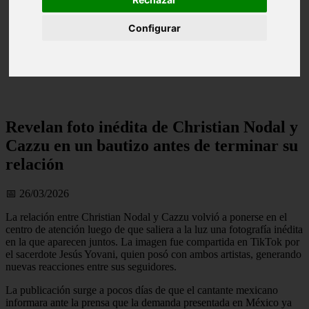
Configurar
Revelan foto inédita de Christian Nodal y
Cazzu en un bautizo antes de terminar su
relación
📅 26/03/2026
La relación entre Christian Nodal y Cazzu volvió a ponerse en el
centro de atención luego de que saliera a la luz una fotografía inédita
en la que aparecen juntos. La imagen fue compartida en TikTok por
el sacerdote Jesús Yovani, quien posó con ambos artistas, generando
nuevas reacciones entre sus seguidores.
La publicación surge a pocos días de que el cantante mexicano
informara ante la prensa que la demanda presentada en México ya