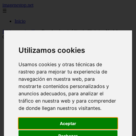
imagenestop.net
☰
Inicio
Inicio
>
mujeralfa
>
Revelan foto inédita de Christian Nodal y
Cazzu en un bautizo antes de terminar su relación
Utilizamos cookies
Usamos cookies y otras técnicas de
rastreo para mejorar tu experiencia de
navegación en nuestra web, para
mostrarte contenidos personalizados y
anuncios adecuados, para analizar el
tráfico en nuestra web y para comprender
de donde llegan nuestros visitantes.
Aceptar
Rechazar