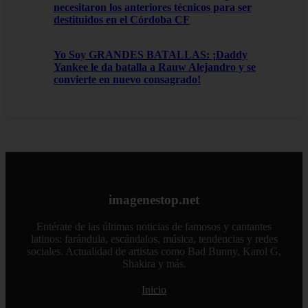
necesitaron los anteriores técnicos para ser
destituidos en el Córdoba CF
Yo Soy GRANDES BATALLAS: ¡Daddy
Yankee le da batalla a Rauw Alejandro y se
convierte en nuevo consagrado!
imagenestop.net
Entérate de las últimas noticias de famosos y cantantes
latinos: farándula, escándalos, música, tendencias y redes
sociales. Actualidad de artistas como Bad Bunny, Karol G,
Shakira y más.
Inicio