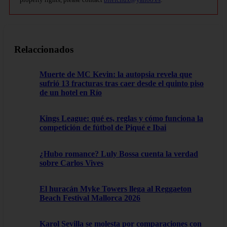
Relaccionados
Muerte de MC Kevin: la autopsia revela que
sufrió 13 fracturas tras caer desde el quinto piso
de un hotel en Río
Kings League: qué es, reglas y cómo funciona la
competición de fútbol de Piqué e Ibai
¿Hubo romance? Luly Bossa cuenta la verdad
sobre Carlos Vives
El huracán Myke Towers llega al Reggaeton
Beach Festival Mallorca 2026
Karol Sevilla se molesta por comparaciones con