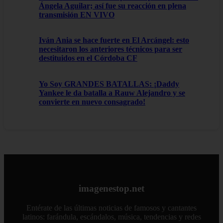
Ángela Aguilar; así fue su reacción en plena
transmisión EN VIVO
Iván Ania se hace fuerte en El Arcángel: esto
necesitaron los anteriores técnicos para ser
destituidos en el Córdoba CF
Yo Soy GRANDES BATALLAS: ¡Daddy
Yankee le da batalla a Rauw Alejandro y se
convierte en nuevo consagrado!
imagenestop.net
Entérate de las últimas noticias de famosos y cantantes
latinos: farándula, escándalos, música, tendencias y redes