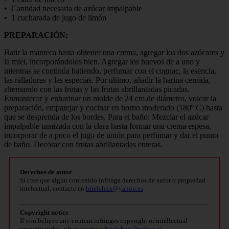
• Cantidad necesaria de azúcar impalpable
• 1 cucharada de jugo de limón
PREPARACIÓN:
Batir la manteca hasta obtener una crema, agregar los dos azúcares y
la miel, incorporándolos bien. Agregar los huevos de a uno y
mientras se continúa batiendo, perfumar con el cognac, la esencia,
las ralladuras y las especias. Por ultimo, añadir la harina cernida,
alternando con las frutas y las frutas abrillantadas picadas.
Enmantecar y enharinar un molde de 24 cm de diámetro, volcar la
preparación, emparejar y cocinar en horno moderado (180º C) hasta
que se desprenda de los bordes. Para el baño: Mezclar el azúcar
impalpable tamizada con la clara hasta formar una crema espesa,
incorporar de a poco el jugo de unión para perfumar y dar el punto
de baño. Decorar con frutas abrillantadas enteras.
Derechos de autor
Si cree que algún contenido infringe derechos de autor o propiedad
intelectual, contacte en
bitelchux@yahoo.es
.
Copyright notice
If you believe any content infringes copyright or intellectual
property rights, please contact
bitelchux@yahoo.es
.