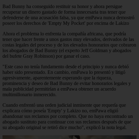
Bad Bunny ha conseguido restituir su honor y ahora persigue
recuperar un dinero gastado de forma innecesaria tras tener que
defenderse de una acusación falsa, ya que emPawa nunca demostró
poseer los derechos de 'Empty My Pocket' por encima de Lakizo
Ahora el problema lo enfrenta la compañía africana, que podría
tener que hacer frente a unos gastos muy elevados, derivados de las
costas legales del proceso y de los elevados honorarios que cobraron
los abogados de Bad Bunny (el experto Jeff Goldman y abogados
del bufete Gray Robinson) por ganar el caso.
"Este caso no tenía fundamento desde el principio y nunca debió
haber sido presentado. En cambio, emPawa lo presentó y litigó
agresivamente, aparentemente esperando que la riqueza,
prominencia y deseo de Bad Bunny de evitar honorarios legales y
mala publicidad permitirían a emPawa obtener un acuerdo
multimillonario inmerecido.
Cuando enfrentó una orden judicial inminente que requería que
explicara cómo poseía 'Empty' y Lakizo no, emPawa eligió
abandonar sus reclamos por completo. Que no haya encontrado un
abogado sustituto para continuar con sus reclamos después de que
su abogado original se retiró dice mucho", explicó la nota legal.