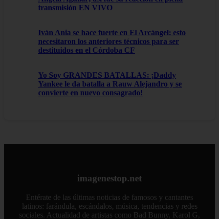
transmisión EN VIVO
Iván Ania se hace fuerte en El Arcángel: esto
necesitaron los anteriores técnicos para ser
destituidos en el Córdoba CF
Yo Soy GRANDES BATALLAS: ¡Daddy
Yankee le da batalla a Rauw Alejandro y se
convierte en nuevo consagrado!
imagenestop.net
Entérate de las últimas noticias de famosos y cantantes
latinos: farándula, escándalos, música, tendencias y redes
sociales. Actualidad de artistas como Bad Bunny, Karol G,