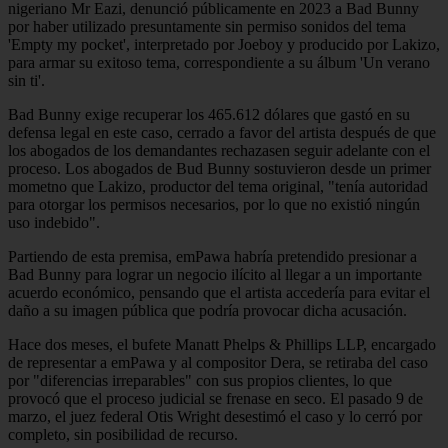
nigeriano Mr Eazi, denunció públicamente en 2023 a Bad Bunny
por haber utilizado presuntamente sin permiso sonidos del tema
'Empty my pocket', interpretado por Joeboy y producido por Lakizo,
para armar su exitoso tema, correspondiente a su álbum 'Un verano
sin ti'.
Bad Bunny exige recuperar los 465.612 dólares que gastó en su
defensa legal en este caso, cerrado a favor del artista después de que
los abogados de los demandantes rechazasen seguir adelante con el
proceso. Los abogados de Bud Bunny sostuvieron desde un primer
mometno que Lakizo, productor del tema original, "tenía autoridad
para otorgar los permisos necesarios, por lo que no existió ningún
uso indebido".
Partiendo de esta premisa, emPawa habría pretendido presionar a
Bad Bunny para lograr un negocio ilícito al llegar a un importante
acuerdo económico, pensando que el artista accedería para evitar el
daño a su imagen pública que podría provocar dicha acusación.
Hace dos meses, el bufete Manatt Phelps & Phillips LLP, encargado
de representar a emPawa y al compositor Dera, se retiraba del caso
por "diferencias irreparables" con sus propios clientes, lo que
provocó que el proceso judicial se frenase en seco. El pasado 9 de
marzo, el juez federal Otis Wright desestimó el caso y lo cerró por
completo, sin posibilidad de recurso.