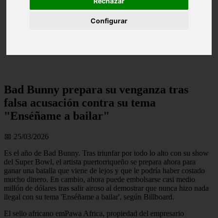
Rechazar
Configurar
Bad Bunny prepara su venganza tras
falsa acusación contra su tema
"Enséñame a bailar"
📅 25/03/2026
Es el año de Bad Bunny. Tras triunfar por todo lo alto con su show
del Super Bowl, el artista puertorriqueño se prepara ahora para
ganar una batalla que viene de lejos y que le podría haber costado
mucho dinero. En cambio, ahora puede embolsarse casi medio
millón de dólares tras salir airoso al demostrar que nunca hizo nada
ilegal con su tema 'Enséñame a bailar', según Billboard.
El sello africano emPawa Africa, propiedad del empresario