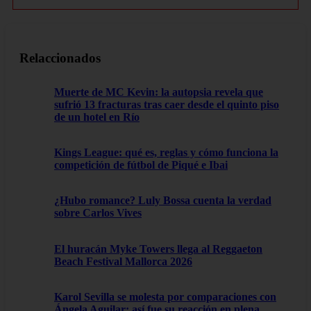
Relaccionados
Muerte de MC Kevin: la autopsia revela que
sufrió 13 fracturas tras caer desde el quinto piso
de un hotel en Río
Kings League: qué es, reglas y cómo funciona la
competición de fútbol de Piqué e Ibai
¿Hubo romance? Luly Bossa cuenta la verdad
sobre Carlos Vives
El huracán Myke Towers llega al Reggaeton
Beach Festival Mallorca 2026
Karol Sevilla se molesta por comparaciones con
Ángela Aguilar; así fue su reacción en plena