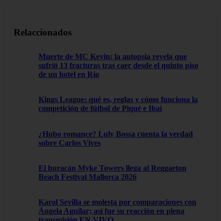
Relaccionados
Muerte de MC Kevin: la autopsia revela que
sufrió 13 fracturas tras caer desde el quinto piso
de un hotel en Río
Kings League: qué es, reglas y cómo funciona la
competición de fútbol de Piqué e Ibai
¿Hubo romance? Luly Bossa cuenta la verdad
sobre Carlos Vives
El huracán Myke Towers llega al Reggaeton
Beach Festival Mallorca 2026
Karol Sevilla se molesta por comparaciones con
Ángela Aguilar; así fue su reacción en plena
transmisión EN VIVO