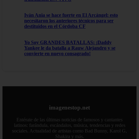
Iván Ania se hace fuerte en El Arcángel: esto
necesitaron los anteriores técnicos para ser
destituidos en el Córdoba CF
Yo Soy GRANDES BATALLAS: ¡Daddy
Yankee le da batalla a Rauw Alejandro y se
convierte en nuevo consagrado!
imagenestop.net
Entérate de las últimas noticias de famosos y cantantes
latinos: farándula, escándalos, música, tendencias y redes
sociales. Actualidad de artistas como Bad Bunny, Karol G,
Shakira y más.