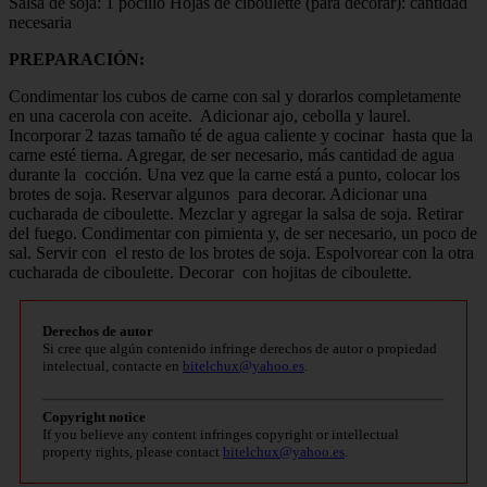
Salsa de soja: 1 pocillo Hojas de ciboulette (para decorar): cantidad
necesaria
PREPARACIÓN:
Condimentar los cubos de carne con sal y dorarlos completamente
en una cacerola con aceite. Adicionar ajo, cebolla y laurel.
Incorporar 2 tazas tamaño té de agua caliente y cocinar hasta que la
carne esté tierna. Agregar, de ser necesario, más cantidad de agua
durante la cocción. Una vez que la carne está a punto, colocar los
brotes de soja. Reservar algunos para decorar. Adicionar una
cucharada de ciboulette. Mezclar y agregar la salsa de soja. Retirar
del fuego. Condimentar con pimienta y, de ser necesario, un poco de
sal. Servir con el resto de los brotes de soja. Espolvorear con la otra
cucharada de ciboulette. Decorar con hojitas de ciboulette.
Derechos de autor
Si cree que algún contenido infringe derechos de autor o propiedad
intelectual, contacte en
bitelchux@yahoo.es
.
Copyright notice
If you believe any content infringes copyright or intellectual
property rights, please contact
bitelchux@yahoo.es
.