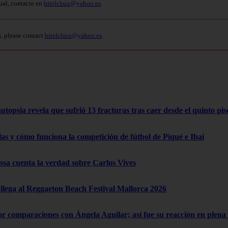
ual, contacte en
bitelchux@yahoo.es
.
s, please contact
bitelchux@yahoo.es
.
opsia revela que sufrió 13 fracturas tras caer desde el quinto pis
las y cómo funciona la competición de fútbol de Piqué e Ibai
a cuenta la verdad sobre Carlos Vives
lega al Reggaeton Beach Festival Mallorca 2026
por comparaciones con Ángela Aguilar; así fue su reacción en ple