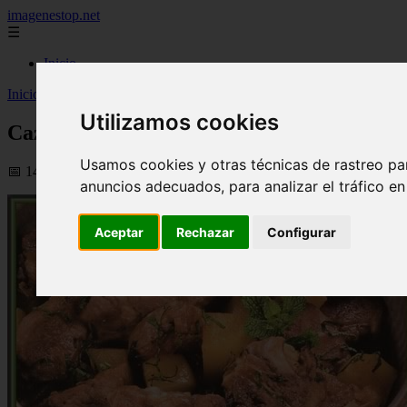
imagenestop.net
☰
Inicio
Inicio
>
recetas
>
Cazuela de cordero
Utilizamos cookies
Cazuela de cordero
Usamos cookies y otras técnicas de rastreo pa
📅 14/05/2024
anuncios adecuados, para analizar el tráfico e
Aceptar
Rechazar
Configurar