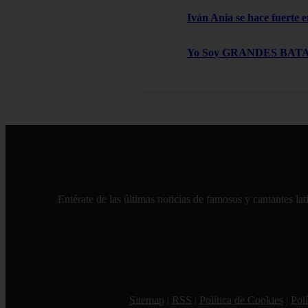
Iván Ania se hace fuerte e
Yo Soy GRANDES BATALLAS
Entérate de las últimas noticias de famosos y cantantes l
Sitemap
|
RSS
|
Política de Cookies
|
Polí