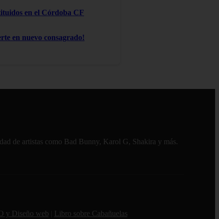
stituidos en el Córdoba CF
te en nuevo consagrado!
alidad de artistas como Bad Bunny, Karol G, Shakira y más.
O y Diseño web
|
Libro sobre Cabañuelas