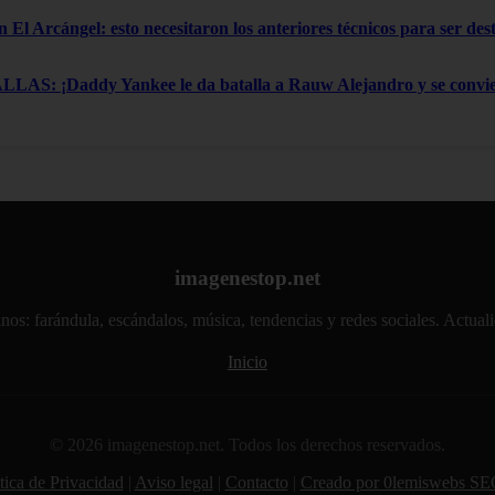
n El Arcángel: esto necesitaron los anteriores técnicos para ser de
: ¡Daddy Yankee le da batalla a Rauw Alejandro y se convier
imagenestop.net
atinos: farándula, escándalos, música, tendencias y redes sociales. Actu
Inicio
© 2026 imagenestop.net. Todos los derechos reservados.
tica de Privacidad
|
Aviso legal
|
Contacto
|
Creado por 0lemiswebs SE