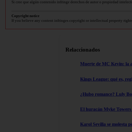
Si cree que algún contenido infringe derechos de autor o propiedad intelect
Copyright notice
If you believe any content infringes copyright or intellectual property right
Relaccionados
Muerte de MC Kevin: la aut
Kings League: qué es, reg
¿Hubo romance? Luly Boss
El huracán Myke Towers l
Karol Sevilla se molesta 