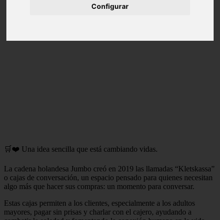
Configurar
🛒❤️ Una idea sencilla que está cambiando vidas.
La cadena holandesa Jumbo creó en 2019 las llamadas “Kletskassa”
o cajas de conversación, un espacio pensado para quienes necesitan
algo más que hacer sus compras: un momento para conversar.
Estas cajas permiten a los clientes, especialmente a los adultos
mayores, pagar sin prisas y charlar con el cajero, ayudando a