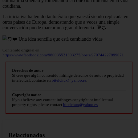
combatir la soledad y fomentando la conexión humana en la vida
cotidiana.
La iniciativa ha tenido tanto éxito que ya está siendo replicada en
otros países de Europa, demostrando que a veces una simple
conversación puede marcar una gran diferencia. 💬🤝
Contenido original en
https://www.facebook.com/980035521303275/posts/979744227999071
Derechos de autor
Si cree que algún contenido infringe derechos de autor o propiedad
intelectual, contacte en
bitelchux@yahoo.es
.
Copyright notice
If you believe any content infringes copyright or intellectual
property rights, please contact
bitelchux@yahoo.es
.
Relaccionados