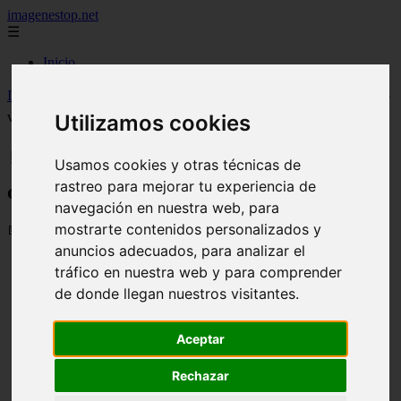
imagenestop.net
☰
Inicio
Inicio
>
curiosidadesx
>
🛒❤️ Una idea sencilla que está cambiando
vidas
Utilizamos cookies
🛒❤️ Una idea sencilla que está
Usamos cookies y otras técnicas de
rastreo para mejorar tu experiencia de
cambiando vidas
navegación en nuestra web, para
mostrarte contenidos personalizados y
📅 12/06/2026
anuncios adecuados, para analizar el
tráfico en nuestra web y para comprender
de donde llegan nuestros visitantes.
Aceptar
Rechazar