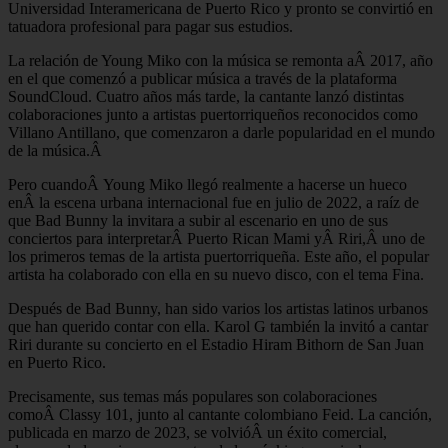
Universidad Interamericana de Puerto Rico y pronto se convirtió en
tatuadora profesional para pagar sus estudios.
La relación de Young Miko con la música se remonta aÂ 2017, año
en el que comenzó a publicar música a través de la plataforma
SoundCloud. Cuatro años más tarde, la cantante lanzó distintas
colaboraciones junto a artistas puertorriqueños reconocidos como
Villano Antillano, que comenzaron a darle popularidad en el mundo
de la música.Â
Pero cuandoÂ Young Miko llegó realmente a hacerse un hueco
enÂ la escena urbana internacional fue en julio de 2022, a raíz de
que Bad Bunny la invitara a subir al escenario en uno de sus
conciertos para interpretarÂ Puerto Rican Mami yÂ Riri,Â uno de
los primeros temas de la artista puertorriqueña. Este año, el popular
artista ha colaborado con ella en su nuevo disco, con el tema Fina.
Después de Bad Bunny, han sido varios los artistas latinos urbanos
que han querido contar con ella. Karol G también la invitó a cantar
Riri durante su concierto en el Estadio Hiram Bithorn de San Juan
en Puerto Rico.
Precisamente, sus temas más populares son colaboraciones
comoÂ Classy 101, junto al cantante colombiano Feid. La canción,
publicada en marzo de 2023, se volvióÂ un éxito comercial,