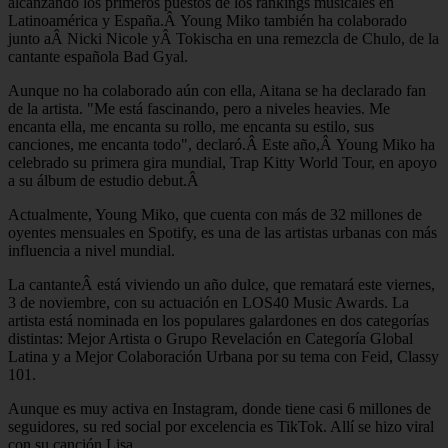
alcanzando los primeros puestos de los ránkings musicales en
Latinoamérica y España.Â Young Miko también ha colaborado
junto aÂ Nicki Nicole yÂ Tokischa en una remezcla de Chulo, de la
cantante española Bad Gyal.
Aunque no ha colaborado aún con ella, Aitana se ha declarado fan
de la artista. "Me está fascinando, pero a niveles heavies. Me
encanta ella, me encanta su rollo, me encanta su estilo, sus
canciones, me encanta todo", declaró.Â Este año,Â Young Miko ha
celebrado su primera gira mundial, Trap Kitty World Tour, en apoyo
a su álbum de estudio debut.Â
Actualmente, Young Miko, que cuenta con más de 32 millones de
oyentes mensuales en Spotify, es una de las artistas urbanas con más
influencia a nivel mundial.
La cantanteÂ está viviendo un año dulce, que rematará este viernes,
3 de noviembre, con su actuación en LOS40 Music Awards. La
artista está nominada en los populares galardones en dos categorías
distintas: Mejor Artista o Grupo Revelación en Categoría Global
Latina y a Mejor Colaboración Urbana por su tema con Feid, Classy
101.
Aunque es muy activa en Instagram, donde tiene casi 6 millones de
seguidores, su red social por excelencia es TikTok. Allí se hizo viral
con su canción Lisa.