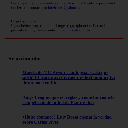
Si cree que algún contenido infringe derechos de autor o propiedad
intelectual, contacte en
bitelchux@yahoo.es
.
Copyright notice
If you believe any content infringes copyright or intellectual
property rights, please contact
bitelchux@yahoo.es
.
Relaccionados
Muerte de MC Kevin: la autopsia revela que
sufrió 13 fracturas tras caer desde el quinto piso
de un hotel en Río
Kings League: qué es, reglas y cómo funciona la
competición de fútbol de Piqué e Ibai
¿Hubo romance? Luly Bossa cuenta la verdad
sobre Carlos Vives