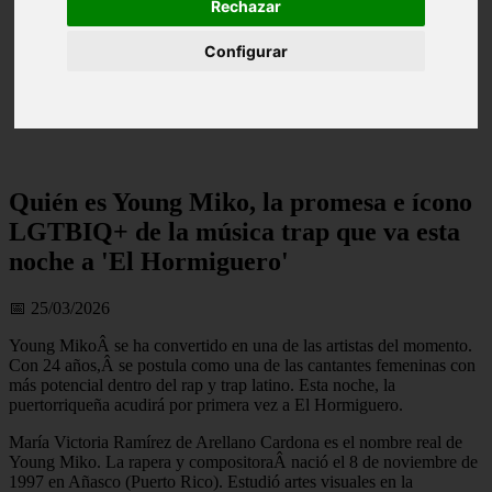
Rechazar
Configurar
Quién es Young Miko, la promesa e ícono
LGTBIQ+ de la música trap que va esta
noche a 'El Hormiguero'
📅 25/03/2026
Young MikoÂ se ha convertido en una de las artistas del momento.
Con 24 años,Â se postula como una de las cantantes femeninas con
más potencial dentro del rap y trap latino. Esta noche, la
puertorriqueña acudirá por primera vez a El Hormiguero.
María Victoria Ramírez de Arellano Cardona es el nombre real de
Young Miko. La rapera y compositoraÂ nació el 8 de noviembre de
1997 en Añasco (Puerto Rico). Estudió artes visuales en la