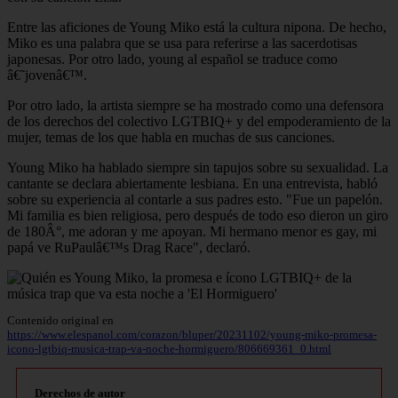
Entre las aficiones de Young Miko está la cultura nipona. De hecho,
Miko es una palabra que se usa para referirse a las sacerdotisas
japonesas. Por otro lado, young al español se traduce como
â€˜jovenâ€™.
Por otro lado, la artista siempre se ha mostrado como una defensora
de los derechos del colectivo LGTBIQ+ y del empoderamiento de la
mujer, temas de los que habla en muchas de sus canciones.
Young Miko ha hablado siempre sin tapujos sobre su sexualidad. La
cantante se declara abiertamente lesbiana. En una entrevista, habló
sobre su experiencia al contarle a sus padres esto. "Fue un papelón.
Mi familia es bien religiosa, pero después de todo eso dieron un giro
de 180Â°, me adoran y me apoyan. Mi hermano menor es gay, mi
papá ve RuPaulâ€™s Drag Race", declaró.
Contenido original en
https://www.elespanol.com/corazon/bluper/20231102/young-miko-promesa-
icono-lgtbiq-musica-trap-va-noche-hormiguero/806669361_0.html
Derechos de autor