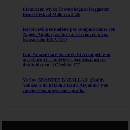
El huracán Myke Towers llega al Reggaeton
Beach Festival Mallorca 2026
Karol Sevilla se molesta por comparaciones con
Ángela Aguilar; así fue su reacción en plena
transmisión EN VIVO
Iván Ania se hace fuerte en El Arcángel: esto
necesitaron los anteriores técnicos para ser
destituidos en el Córdoba CF
Yo Soy GRANDES BATALLAS: ¡Daddy
Yankee le da batalla a Rauw Alejandro y se
convierte en nuevo consagrado!