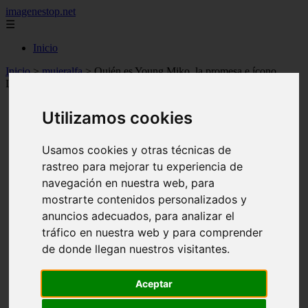
imagenestop.net
☰
Inicio
Inicio
>
mujeralfa
>
Quién es Young Miko, la promesa e ícono
LGTBIQ+ de la música trap que va esta noche a 'El Hormiguero'
Utilizamos cookies
Usamos cookies y otras técnicas de
rastreo para mejorar tu experiencia de
navegación en nuestra web, para
mostrarte contenidos personalizados y
anuncios adecuados, para analizar el
tráfico en nuestra web y para comprender
de donde llegan nuestros visitantes.
Aceptar