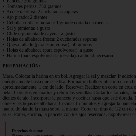
• Panceta: 200 gramos
• Tomates peritas: 750 gramos
• Aceite de oliva: 2 cucharadas soperas
• Ajo picado: 2 dientes
• Cebolla criolla o morada: 1 grande cortada en ruedas
• Sal y pimienta: a gusto
• Chile o pimienta de cayena: a gusto
• Hojas de albahaca fresca: 2 cucharadas soperas
• Queso rallado (para espolvorear): 50 gramos
• Hojas de albahaca (para espolvorear): a gusto
• Harina (para espolvorear la mesada): cantidad necesaria
PREPARACIÓN:
Masa. Colocar la harina en un bol. Agregar la sal y mezclar. Ir adici
enérgicamente hasta que esté lisa. Formar un bollo y ubicarlo en un bo
aproximadamente, 1 cm de lado. Reservar. Realizar un corte en cruz en
pelar. Cortarlos en cuartos y retirar las semillas. Cortar los tomates,
dientes de ajo. Incorporar la panceta y cocinar hasta que esté dorada. 
chile y las hojas de albahaca. Cocinar 15 minutos y agregar la panceta.
mano, doblando la masa sobre sí misma. Cortar en tiras de 1/2 cm de g
salsa. Poner, encima, la panceta con los ajos reservada. Espolvorear c
Derechos de autor
Si cree que algún contenido infringe derechos de autor o propiedad intelect