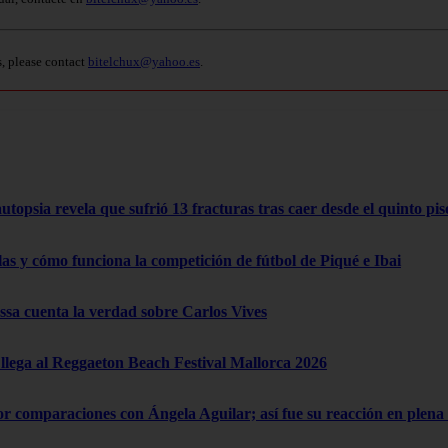
s, please contact
bitelchux@yahoo.es
.
opsia revela que sufrió 13 fracturas tras caer desde el quinto pis
las y cómo funciona la competición de fútbol de Piqué e Ibai
a cuenta la verdad sobre Carlos Vives
lega al Reggaeton Beach Festival Mallorca 2026
por comparaciones con Ángela Aguilar; así fue su reacción en ple