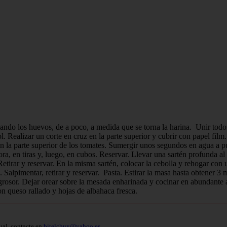
onando los huevos, de a poco, a medida que se torna la harina. Unir tod
l. Realizar un corte en cruz en la parte superior y cubrir con papel film
 la parte superior de los tomates. Sumergir unos segundos en agua a pu
 ahora, en tiras y, luego, en cubos. Reservar. Llevar una sartén profunda 
Retirar y reservar. En la misma sartén, colocar la cebolla y rehogar con 
 Salpimentar, retirar y reservar. Pasta. Estirar la masa hasta obtener 3 
rosor. Dejar orear sobre la mesada enharinada y cocinar en abundante ag
on queso rallado y hojas de albahaca fresca.
ual, contacte en
bitelchux@yahoo.es
.