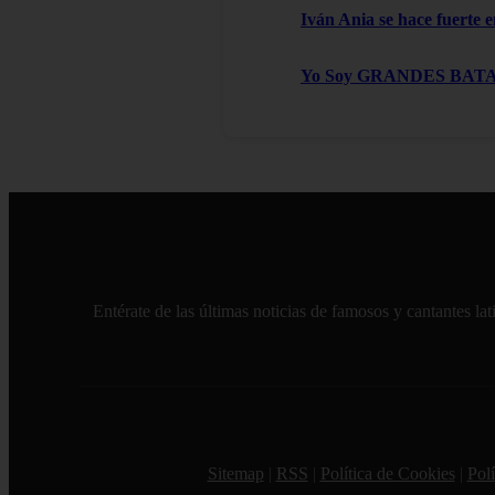
Iván Ania se hace fuerte e
Yo Soy GRANDES BATALLAS
Entérate de las últimas noticias de famosos y cantantes l
Sitemap
|
RSS
|
Política de Cookies
|
Polí