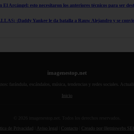
n El Arcángel: esto necesitaron los anteriores técnicos para ser de
: ¡Daddy Yankee le da batalla a Rauw Alejandro y se convier
imagenestop.net
atinos: farándula, escándalos, música, tendencias y redes sociales. Actu
Inicio
© 2026 imagenestop.net. Todos los derechos reservados.
tica de Privacidad
|
Aviso legal
|
Contacto
|
Creado por 0lemiswebs SE