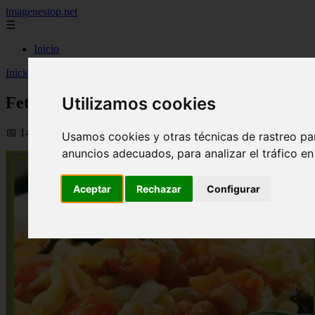
imagenestop.net
☰
Inicio
Inicio
>
recetas
>
Fettucini con salsa de panceta y tomates al olio
Fettucini con salsa de panceta y tomates al 
Utilizamos cookies
📅 14/05/2024
Usamos cookies y otras técnicas de rastreo pa
anuncios adecuados, para analizar el tráfico e
Aceptar
Rechazar
Configurar