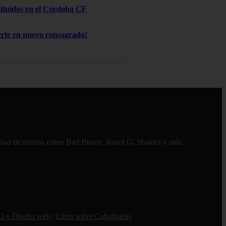
stituidos en el Córdoba CF
te en nuevo consagrado!
alidad de artistas como Bad Bunny, Karol G, Shakira y más.
O y Diseño web
|
Libro sobre Cabañuelas