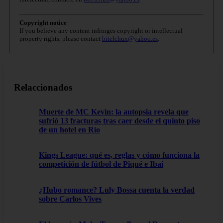
Copyright notice
If you believe any content infringes copyright or intellectual
property rights, please contact
bitelchux@yahoo.es
.
Relaccionados
Muerte de MC Kevin: la autopsia revela que
sufrió 13 fracturas tras caer desde el quinto piso
de un hotel en Río
Kings League: qué es, reglas y cómo funciona la
competición de fútbol de Piqué e Ibai
¿Hubo romance? Luly Bossa cuenta la verdad
sobre Carlos Vives