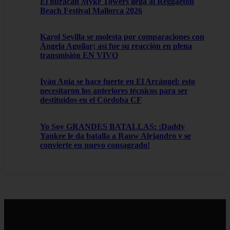
El huracán Myke Towers llega al Reggaeton
Beach Festival Mallorca 2026
Karol Sevilla se molesta por comparaciones con
Ángela Aguilar; así fue su reacción en plena
transmisión EN VIVO
Iván Ania se hace fuerte en El Arcángel: esto
necesitaron los anteriores técnicos para ser
destituidos en el Córdoba CF
Yo Soy GRANDES BATALLAS: ¡Daddy
Yankee le da batalla a Rauw Alejandro y se
convierte en nuevo consagrado!