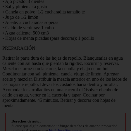
• Ajo picado: 3 dientes
• Sal y pimienta: a gusto
• Canela en polvo: 1/2 cucharadita tamaño té
• Jugo de 1/2 limón
• Aceite: 2 cucharadas soperas
• Caldo de verduras: 1 cubo
• Agua caliente: 500 cm3
• Hojas de menta picadas (para decorar): 1 pocillo
PREPARACIÓN:
Retirar la parte dura de las hojas de repollo. Blanquearlas en agua
caliente con sal hasta que pierdan la rigidez. Escurrir y reservar.
Mezclar el arroz con la carne, la cebolla y el ajo en un bol.
Condimentar con sal, pimienta, canela yjuqo de limón. Agregar
aceite y mezclar. Distribuir la mezcla anterior en uno de los lados de
las hojas de repollo. Llevar los costados hacia dentro y arrollar.
Acomodar los arrolladitos en una cacerola. Disolver el cubo de
caldo en agua, verter en la cacerola y tapar. Cocinar por,
aproximadamente, 45 minutos. Retirar y decorar con hojas de
menta.
Derechos de autor
Si cree que algún contenido infringe derechos de autor o propiedad
intelectual, contacte en
bitelchux@yahoo.es
.