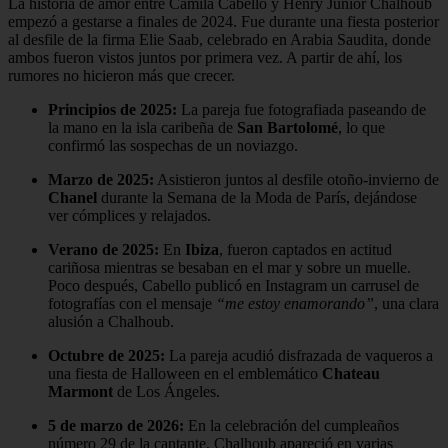
La historia de amor entre Camila Cabello y Henry Junior Chalhoub
empezó a gestarse a finales de 2024. Fue durante una fiesta posterior
al desfile de la firma Elie Saab, celebrado en Arabia Saudita, donde
ambos fueron vistos juntos por primera vez. A partir de ahí, los
rumores no hicieron más que crecer.
Principios de 2025:
La pareja fue fotografiada paseando de
la mano en la isla caribeña de
San Bartolomé
, lo que
confirmó las sospechas de un noviazgo.
Marzo de 2025:
Asistieron juntos al desfile otoño-invierno de
Chanel
durante la Semana de la Moda de París, dejándose
ver cómplices y relajados.
Verano de 2025:
En
Ibiza
, fueron captados en actitud
cariñosa mientras se besaban en el mar y sobre un muelle.
Poco después, Cabello publicó en Instagram un carrusel de
fotografías con el mensaje
“me estoy enamorando”
, una clara
alusión a Chalhoub.
Octubre de 2025:
La pareja acudió disfrazada de vaqueros a
una fiesta de Halloween en el emblemático
Chateau
Marmont
de Los Ángeles.
5 de marzo de 2026:
En la celebración del cumpleaños
número 29 de la cantante, Chalhoub apareció en varias