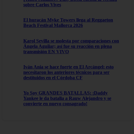
sobre Carlos Vives
El huracán Myke Towers llega al Reggaeton
Beach Festival Mallorca 2026
Karol Sevilla se molesta por comparaciones con
Ángela Aguilar; así fue su reacción en plena
transmisión EN VIVO
Iván Ania se hace fuerte en El Arcángel: esto
necesitaron los anteriores técnicos para ser
destituidos en el Córdoba CF
Yo Soy GRANDES BATALLAS: ¡Daddy
Yankee le da batalla a Rauw Alejandro y se
convierte en nuevo consagrado!