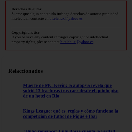
Derechos de autor
Si cree que algún contenido infringe derechos de autor o propiedad
intelectual, contacte en
bitelchux@yahoo.es
.
Copyright notice
If you believe any content infringes copyright or intellectual
property rights, please contact
bitelchux@yahoo.es
.
Relaccionados
Muerte de MC Kevin: la autopsia revela que
sufrió 13 fracturas tras caer desde el quinto piso
de un hotel en Río
Kings League: qué es, reglas y cómo funciona la
competición de fútbol de Piqué e Ibai
¿Hubo romance? Luly Bossa cuenta la verdad