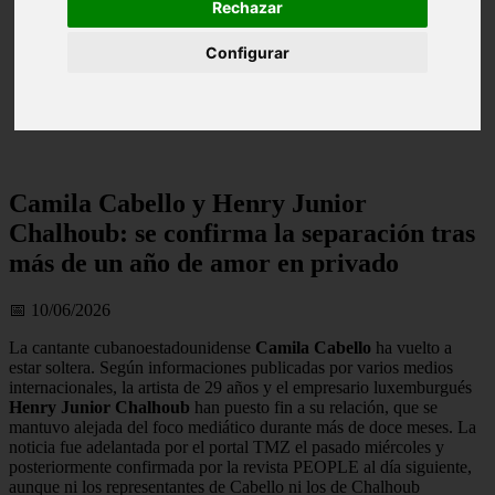
Rechazar
Configurar
Camila Cabello y Henry Junior
Chalhoub: se confirma la separación tras
más de un año de amor en privado
📅 10/06/2026
La cantante cubanoestadounidense
Camila Cabello
ha vuelto a
estar soltera. Según informaciones publicadas por varios medios
internacionales, la artista de 29 años y el empresario luxemburgués
Henry Junior Chalhoub
han puesto fin a su relación, que se
mantuvo alejada del foco mediático durante más de doce meses. La
noticia fue adelantada por el portal TMZ el pasado miércoles y
posteriormente confirmada por la revista PEOPLE al día siguiente,
aunque ni los representantes de Cabello ni los de Chalhoub