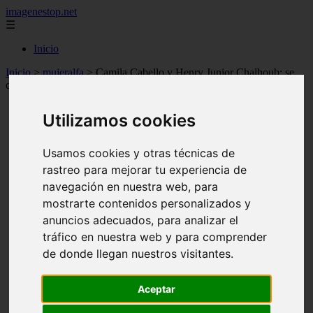
imagenestop.net
☰
Inicio
Inicio
>
mujeralfa
>
Camila Cabello y Henry Junior Chalhoub: se
confirma la separación tras más de un año de amor en privado
Utilizamos cookies
Usamos cookies y otras técnicas de
rastreo para mejorar tu experiencia de
navegación en nuestra web, para
mostrarte contenidos personalizados y
anuncios adecuados, para analizar el
tráfico en nuestra web y para comprender
de donde llegan nuestros visitantes.
Aceptar