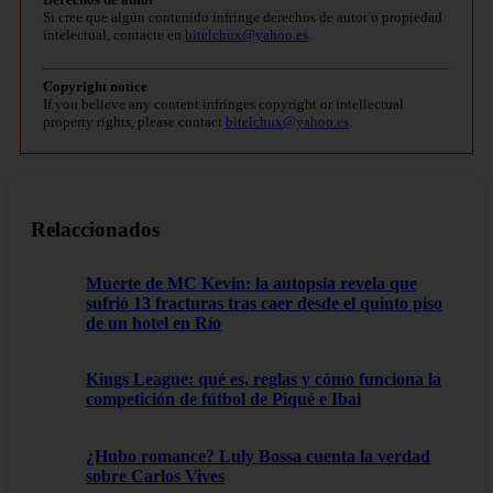
Si cree que algún contenido infringe derechos de autor o propiedad
intelectual, contacte en
bitelchux@yahoo.es
.
Copyright notice
If you believe any content infringes copyright or intellectual
property rights, please contact
bitelchux@yahoo.es
.
Relaccionados
Muerte de MC Kevin: la autopsia revela que
sufrió 13 fracturas tras caer desde el quinto piso
de un hotel en Río
Kings League: qué es, reglas y cómo funciona la
competición de fútbol de Piqué e Ibai
¿Hubo romance? Luly Bossa cuenta la verdad
sobre Carlos Vives