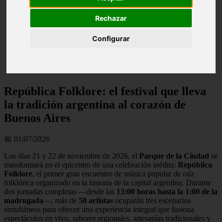
Rechazar
Configurar
República Folklore: el festival que lleva
la tradición argentina al corazón de
Buenos Aires
📅 01/07/2026
Los días 21 y 22 de noviembre de 2026, el
Parque de la Ciudad
se
transformará en el epicentro de una celebración inédita:
República
Folklore
, el primer gran encuentro de música popular de raíz
folklórica organizado en la historia de la capital argentina. Durante
dos jornadas completas —desde las
13:00 horas hasta la 1:00 de la
madrugada
—, más de
50 artistas
ocuparán tres escenarios
simultáneos para ofrecer una experiencia integral que fusiona
espectáculos en vivo, sabores regionales, artesanías tradicionales y