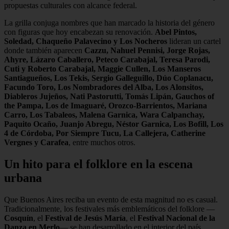
propuestas culturales con alcance federal.
La grilla conjuga nombres que han marcado la historia del género
con figuras que hoy encabezan su renovación.
Abel Pintos,
Soledad, Chaqueño Palavecino y Los Nocheros
lideran un cartel
donde también aparecen
Cazzu, Nahuel Pennisi, Jorge Rojas,
Ahyre, Lázaro Caballero, Peteco Carabajal, Teresa Parodi,
Cuti y Roberto Carabajal, Maggie Cullen, Los Manseros
Santiagueños, Los Tekis, Sergio Galleguillo, Dúo Coplanacu,
Facundo Toro, Los Nombradores del Alba, Los Alonsitos,
Diableros Jujeños, Nati Pastorutti, Tomás Lipán, Gauchos of
the Pampa, Los de Imaguaré, Orozco-Barrientos, Mariana
Carro, Los Tabaleos, Malena Garnica, Wara Calpanchay,
Paquito Ocaño, Juanjo Abregu, Néstor Garnica, Los Bofill, Los
4 de Córdoba, Por Siempre Tucu, La Callejera, Catherine
Vergnes y Carafea
, entre muchos otros.
Un hito para el folklore en la escena
urbana
Que Buenos Aires reciba un evento de esta magnitud no es casual.
Tradicionalmente, los festivales más emblemáticos del folklore —
Cosquín
, el
Festival de Jesús María
, el
Festival Nacional de la
Danza en Merlo
— se han desarrollado en el interior del país.