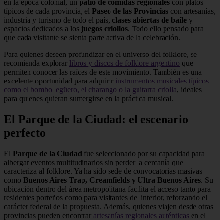
en la época colonial, un
patio de comidas regionales
con platos
típicos de cada provincia, el
Paseo de las Provincias
con artesanías,
industria y turismo de todo el país,
clases abiertas de baile
y
espacios dedicados a los
juegos criollos
. Todo ello pensado para
que cada visitante se sienta parte activa de la celebración.
Para quienes deseen profundizar en el universo del folklore, se
recomienda explorar
libros y discos de folklore argentino
que
permiten conocer las raíces de este movimiento. También es una
excelente oportunidad para adquirir
instrumentos musicales típicos
como el bombo legüero, el charango o la guitarra criolla
, ideales
para quienes quieran sumergirse en la práctica musical.
El Parque de la Ciudad: el escenario
perfecto
El
Parque de la Ciudad
fue seleccionado por su capacidad para
albergar eventos multitudinarios sin perder la cercanía que
caracteriza al folklore. Ya ha sido sede de convocatorias masivas
como
Buenos Aires Trap, Creamfields y Ultra Buenos Aires
. Su
ubicación dentro del área metropolitana facilita el acceso tanto para
residentes porteños como para visitantes del interior, reforzando el
carácter federal de la propuesta. Además, quienes viajen desde otras
provincias pueden encontrar
artesanías regionales auténticas
en el