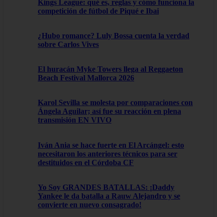
Kings League: qué es, reglas y cómo funciona la
competición de fútbol de Piqué e Ibai
¿Hubo romance? Luly Bossa cuenta la verdad
sobre Carlos Vives
El huracán Myke Towers llega al Reggaeton
Beach Festival Mallorca 2026
Karol Sevilla se molesta por comparaciones con
Ángela Aguilar; así fue su reacción en plena
transmisión EN VIVO
Iván Ania se hace fuerte en El Arcángel: esto
necesitaron los anteriores técnicos para ser
destituidos en el Córdoba CF
Yo Soy GRANDES BATALLAS: ¡Daddy
Yankee le da batalla a Rauw Alejandro y se
convierte en nuevo consagrado!