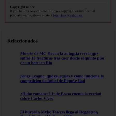
Copyright notice
If you believe any content infringes copyright or intellectual
property rights, please contact
bitelchux@yahoo.es
.
Relaccionados
Muerte de MC Kevin: la autopsia revela que
sufrió 13 fracturas tras caer desde el quinto piso
de un hotel en Río
Kings League: qué es, reglas y cómo funciona la
competición de fútbol de Piqué e Ibai
¿Hubo romance? Luly Bossa cuenta la verdad
sobre Carlos Vives
El huracán Myke Towers llega al Reggaeton