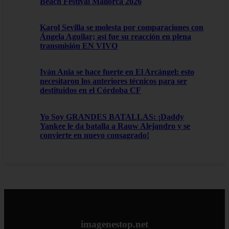
Beach Festival Mallorca 2026
Karol Sevilla se molesta por comparaciones con
Ángela Aguilar; así fue su reacción en plena
transmisión EN VIVO
Iván Ania se hace fuerte en El Arcángel: esto
necesitaron los anteriores técnicos para ser
destituidos en el Córdoba CF
Yo Soy GRANDES BATALLAS: ¡Daddy
Yankee le da batalla a Rauw Alejandro y se
convierte en nuevo consagrado!
imagenestop.net