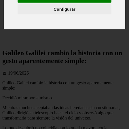
Configurar
Galileo Galilei cambió la historia con un
gesto aparentemente simple:
📅 19/06/2026
Galileo Galilei cambió la historia con un gesto aparentemente
simple:
Decidió mirar por sí mismo.
Mientras muchos aceptaban las ideas heredadas sin cuestionarlas,
Galileo dirigió su telescopio hacia el cielo y observó algo que
transformaría para siempre la visión del universo.
Lo que descubrió no coincidía con lo que la mayoría creía.