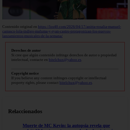
Contenido original en
https://los40.com/2026/04/17/anitta-rosalia-manuel-
carrasco-lola-indigo-maluma-y-ryan-castro-protagonizan-los-nuevos-
lanzamientos-musicales-de-la-semana/
Derechos de autor
Si cree que algún contenido infringe derechos de autor o propiedad
intelectual, contacte en
bitelchux@yahoo.es
.
Copyright notice
If you believe any content infringes copyright or intellectual
property rights, please contact
bitelchux@yahoo.es
.
Relaccionados
Muerte de MC Kevin: la autopsia revela que