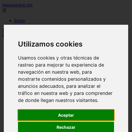
imagenestop.net
☰
Inicio
Inicio
>
mujeralfa
>
Novedades Musicales de la Semana: Anitta,
Rosalía, Manuel Carrasco y Más Artistas Llegan con Fuerza
Utilizamos cookies
Usamos cookies y otras técnicas de
rastreo para mejorar tu experiencia de
navegación en nuestra web, para
mostrarte contenidos personalizados y
anuncios adecuados, para analizar el
tráfico en nuestra web y para comprender
de donde llegan nuestros visitantes.
Aceptar
Rechazar