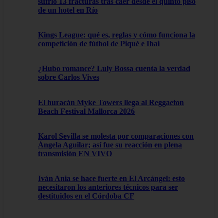
sufrió 13 fracturas tras caer desde el quinto piso
de un hotel en Río
Kings League: qué es, reglas y cómo funciona la
competición de fútbol de Piqué e Ibai
¿Hubo romance? Luly Bossa cuenta la verdad
sobre Carlos Vives
El huracán Myke Towers llega al Reggaeton
Beach Festival Mallorca 2026
Karol Sevilla se molesta por comparaciones con
Ángela Aguilar; así fue su reacción en plena
transmisión EN VIVO
Iván Ania se hace fuerte en El Arcángel: esto
necesitaron los anteriores técnicos para ser
destituidos en el Córdoba CF