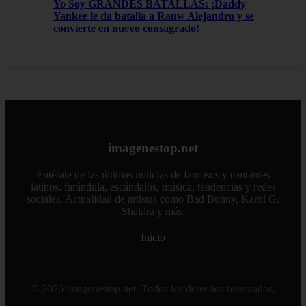
Yo Soy GRANDES BATALLAS: ¡Daddy
Yankee le da batalla a Rauw Alejandro y se
convierte en nuevo consagrado!
imagenestop.net
Entérate de las últimas noticias de famosos y cantantes
latinos: farándula, escándalos, música, tendencias y redes
sociales. Actualidad de artistas como Bad Bunny, Karol G,
Shakira y más.
Inicio
© 2026 imagenestop.net. Todos los derechos reservados.