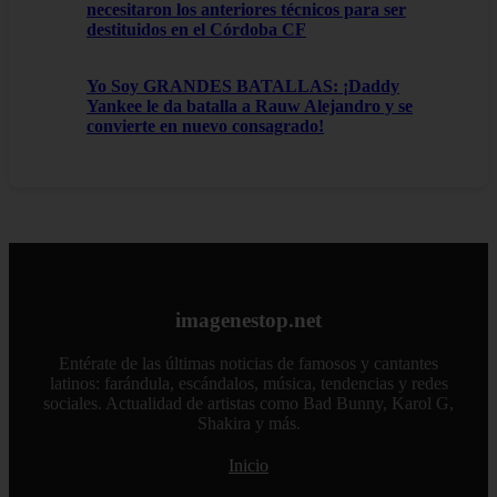
necesitaron los anteriores técnicos para ser
destituidos en el Córdoba CF
Yo Soy GRANDES BATALLAS: ¡Daddy
Yankee le da batalla a Rauw Alejandro y se
convierte en nuevo consagrado!
imagenestop.net
Entérate de las últimas noticias de famosos y cantantes
latinos: farándula, escándalos, música, tendencias y redes
sociales. Actualidad de artistas como Bad Bunny, Karol G,
Shakira y más.
Inicio