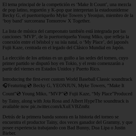
El tema principal de la competición es ‘Make It Count’, una mezcla
de pop latino, reguetón y K-pop que interpretan la estadounidense
Becky G, el puertorriqueño Myke Towers y Yeonjun, miembro de la
‘boy band’ surcoreana Tomorrow X Together.
La lista de música del campeonato también está integrada por las
canciones ‘MVP’, de la puertorriqueña Young Miko, que refleja la
conexión entre el béisbol y su isla natal, o ‘My Place’, del japonés
Fujii Kaze, centrada en el legado del Clásico Mundial en Japón.
La elección de los artistas es un guiño a las sedes del torneo, cuyo
primer partido se disputó hoy en Tokio, y el resto comenzarán a
partir del viernes en Estados Unidos y Puerto Rico.
Introducing the first-ever custom World Baseball Classic soundtrack
🎧Featuring:💿 Becky G, YEONJUN, Myke Towers, “Make It
Count”💿 Young Miko, “MVP”💿 Fujii Kaze, “My Place”Produced
by Tainy, along with Jota Rosa and Albert HypeThe soundtrack is
available now pic.twitter.com/kXuEVBZm8z
Detrás de la primera banda sonora en la historia del torneo se
encuentra el productor Tainy, dos veces ganador del Grammy, y que
posee experiencia trabajando con Bad Bunny, Dua Lipa o Justin
Bieber.