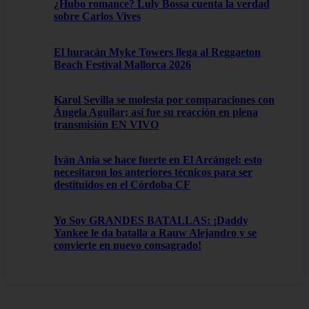
¿Hubo romance? Luly Bossa cuenta la verdad
sobre Carlos Vives
El huracán Myke Towers llega al Reggaeton
Beach Festival Mallorca 2026
Karol Sevilla se molesta por comparaciones con
Ángela Aguilar; así fue su reacción en plena
transmisión EN VIVO
Iván Ania se hace fuerte en El Arcángel: esto
necesitaron los anteriores técnicos para ser
destituidos en el Córdoba CF
Yo Soy GRANDES BATALLAS: ¡Daddy
Yankee le da batalla a Rauw Alejandro y se
convierte en nuevo consagrado!