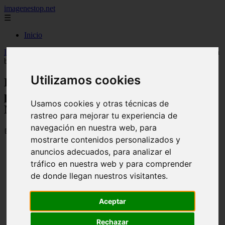
imagenestop.net
☰
Inicio
Inicio
>
mujeralfa
>
El Clásico Mundial de Béisbol lanza su primera
banda sonora, con Becky G y Myke Towers
Utilizamos cookies
El Clásico Mundial de Béisbol lanza su
primera banda sonora, con Becky G y
Usamos cookies y otras técnicas de
Myke Towers
rastreo para mejorar tu experiencia de
navegación en nuestra web, para
📅 25/03/2026
mostrarte contenidos personalizados y
anuncios adecuados, para analizar el
tráfico en nuestra web y para comprender
de donde llegan nuestros visitantes.
Aceptar
Rechazar