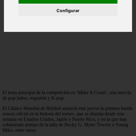
Configurar
El tema principal de la competición es ‘Make It Count’, una mezcla
de pop latino, reguetón y K-pop.
El Clásico Mundial de Béisbol anunció este jueves la primera banda
sonora oficial en la historia del torneo, que se disputa desde esta
semana en Estados Unidos, Japón y Puerto Rico, y en la que han
colaborado artistas de la talla de Becky G, Myke Towers o Young
Miko, entre otros.