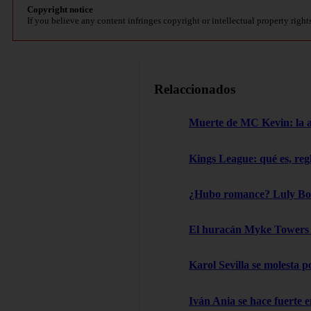
Copyright notice
If you believe any content infringes copyright or intellectual property right
Relaccionados
Muerte de MC Kevin: la aut
Kings League: qué es, reg
¿Hubo romance? Luly Boss
El huracán Myke Towers l
Karol Sevilla se molesta 
Iván Ania se hace fuerte e