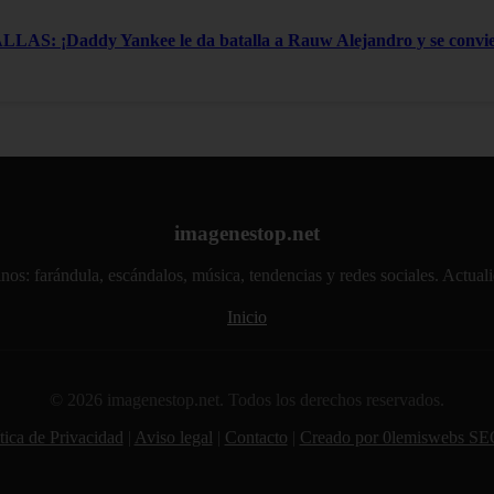
: ¡Daddy Yankee le da batalla a Rauw Alejandro y se convier
imagenestop.net
atinos: farándula, escándalos, música, tendencias y redes sociales. Actu
Inicio
© 2026 imagenestop.net. Todos los derechos reservados.
tica de Privacidad
|
Aviso legal
|
Contacto
|
Creado por 0lemiswebs SE