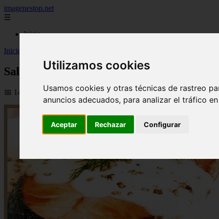
imagenestop.net
☰
Inicio
Inicio
>
recetas
>
Salmón a la pimienta
Utilizamos cookies
Salmón a la pimienta
Usamos cookies y otras técnicas de rastreo pa
📅 14/05/2024
anuncios adecuados, para analizar el tráfico e
Aceptar
Rechazar
Configurar