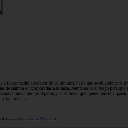
rla a fuego medio alrededor de 10 minutos, hasta que se ablande pero sin
jas de salmón e incorporarlas a la salsa. Mantenerlas al fuego para que 
 suave unos minutos. Apartar y, si se desea que quede más fina, pasar la
e y la pimienta.
ual, contacte en
bitelchux@yahoo.es
.