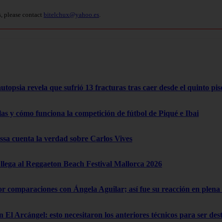
s, please contact
bitelchux@yahoo.es
.
opsia revela que sufrió 13 fracturas tras caer desde el quinto pis
las y cómo funciona la competición de fútbol de Piqué e Ibai
a cuenta la verdad sobre Carlos Vives
lega al Reggaeton Beach Festival Mallorca 2026
por comparaciones con Ángela Aguilar; así fue su reacción en ple
n El Arcángel: esto necesitaron los anteriores técnicos para ser de