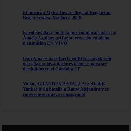
El huracán Myke Towers llega al Reggaeton
Beach Festival Mallorca 2026
Karol Sevilla se molesta por comparaciones con
Ángela Aguilar; así fue su reacción en plena
transmisión EN VIVO
Iván Ania se hace fuerte en El Arcángel: esto
necesitaron los anteriores técnicos para ser
destituidos en el Córdoba CF
Yo Soy GRANDES BATALLAS: ¡Daddy
Yankee le da batalla a Rauw Alejandro y se
convierte en nuevo consagrado!