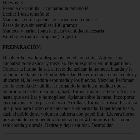
Huevos: 3
Esencia de vainilla: 1 cucharadita tamaño té
Leche: 1 taza tamaño té
Manzanas verdes peladas y cortadas en cubos: 2
Pasas de uva sin semillas: 100 gramos
Manteca y harina (para la placa): cantidad necesaria
Bombones (para acompañar): a gusto
PREPARACIÓN:
Disolver la levadura desgranada en el agua tibia. Agregar una
cucharadita de azúcar y mezclar. Dejar espumar en un lugar tibio.
Colocar la harina, la sal, el resto del azúcar, la manteca blanda y la
ralladura de la piel de limón. Mezclar. Hacer un hueco en el centro y
ubicaren él, la levadura espumada y los huevos. Mezclar. Perfumar
con la esencia de vainilla. Ir tomando la harina a medida que se
incorpora la leche, de a poco, hasta formar una masa tierna. Amasar
hasta que esté lisa y homogénea. Aplanar sobre la mesa. Incorporar
las manzanas y las pasas de uva. Arrollar y formar la rosca. Pasarla a
una placa para horno enmantecada y enharinada. Dejar levar hasta,
casi, el doble de su volumen cubierta con papel film. Llevara horno
precaientado a temperatura moderada por 40 minutos o hasta que
esté cocida y dorada. Retirar y dejar entibiar. Desmoldar.