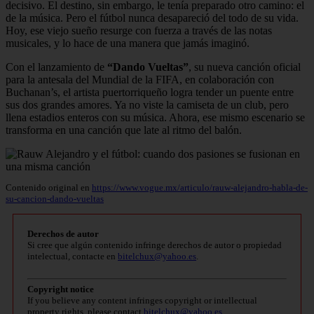
decisivo. El destino, sin embargo, le tenía preparado otro camino: el
de la música. Pero el fútbol nunca desapareció del todo de su vida.
Hoy, ese viejo sueño resurge con fuerza a través de las notas
musicales, y lo hace de una manera que jamás imaginó.
Con el lanzamiento de
“Dando Vueltas”
, su nueva canción oficial
para la antesala del Mundial de la FIFA, en colaboración con
Buchanan’s, el artista puertorriqueño logra tender un puente entre
sus dos grandes amores. Ya no viste la camiseta de un club, pero
llena estadios enteros con su música. Ahora, ese mismo escenario se
transforma en una canción que late al ritmo del balón.
Contenido original en
https://www.vogue.mx/articulo/rauw-alejandro-habla-de-
su-cancion-dando-vueltas
Derechos de autor
Si cree que algún contenido infringe derechos de autor o propiedad
intelectual, contacte en
bitelchux@yahoo.es
.
Copyright notice
If you believe any content infringes copyright or intellectual
property rights, please contact
bitelchux@yahoo.es
.