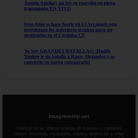
Ángela Aguilar; así fue su reacción en plena
transmisión EN VIVO
Iván Ania se hace fuerte en El Arcángel: esto
necesitaron los anteriores técnicos para ser
destituidos en el Córdoba CF
Yo Soy GRANDES BATALLAS: ¡Daddy
Yankee le da batalla a Rauw Alejandro y se
convierte en nuevo consagrado!
imagenestop.net
Entérate de las últimas noticias de famosos y cantantes
latinos: farándula, escándalos, música, tendencias y redes