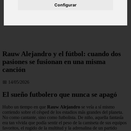
Configurar
Rauw Alejandro y el fútbol: cuando dos
pasiones se fusionan en una misma
canción
📅 14/05/2026
El sueño futbolero que nunca se apagó
Hubo un tiempo en que
Rauw Alejandro
se veía a sí mismo
corriendo sobre el césped de los estadios más grandes del planeta.
No como cantante, sino como futbolista. De niño, aquella fantasía
era tan vívida que podía sentir el peso de la camiseta de sus equipos
favoritos, el rugido de la multitud y la adrenalina de un partido