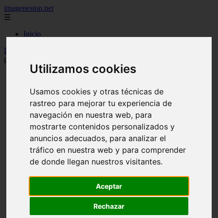
imagenestop.net
☰
Inicio
Inicio
>
mujeralfa
>
Rauw Alejandro y el fútbol: cuando dos
pasiones se fusionan en una misma canción
Utilizamos cookies
Usamos cookies y otras técnicas de
rastreo para mejorar tu experiencia de
navegación en nuestra web, para
mostrarte contenidos personalizados y
anuncios adecuados, para analizar el
tráfico en nuestra web y para comprender
de donde llegan nuestros visitantes.
Aceptar
Rechazar