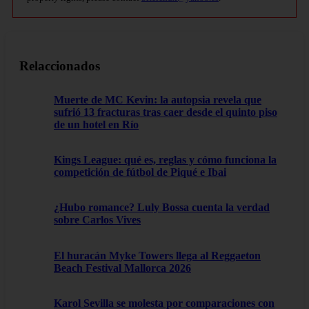
Relaccionados
Muerte de MC Kevin: la autopsia revela que
sufrió 13 fracturas tras caer desde el quinto piso
de un hotel en Río
Kings League: qué es, reglas y cómo funciona la
competición de fútbol de Piqué e Ibai
¿Hubo romance? Luly Bossa cuenta la verdad
sobre Carlos Vives
El huracán Myke Towers llega al Reggaeton
Beach Festival Mallorca 2026
Karol Sevilla se molesta por comparaciones con