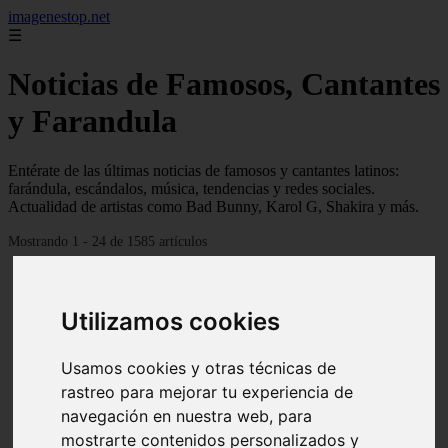
imagenestop.net
☰
Noticias de Famosos, Cantantes
y Farandula
Entérate de las últimas noticias de famosos y cantantes latinos:
farándula, escándalos, música, tendencias y redes sociales.
Actualidad de artistas como Bad Bunny, Karol G, Shakira y más.
Mostrando 1 - 24 de 1585 artículos
Utilizamos cookies
Usamos cookies y otras técnicas de
rastreo para mejorar tu experiencia de
navegación en nuestra web, para
mostrarte contenidos personalizados y