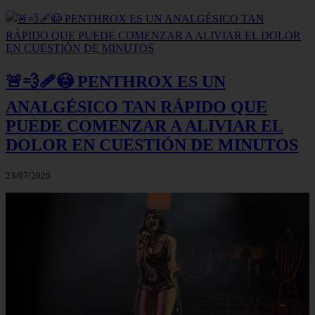
🚨💨🩹😳 PENTHROX ES UN
ANALGÉSICO TAN RÁPIDO QUE
PUEDE COMENZAR A ALIVIAR EL
DOLOR EN CUESTIÓN DE MINUTOS
23/07/2026