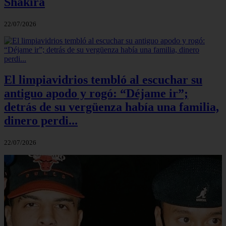
Shakira
22/07/2026
El limpiavidrios tembló al escuchar su
antiguo apodo y rogó: “Déjame ir”;
detrás de su vergüenza había una familia,
dinero perdi...
22/07/2026