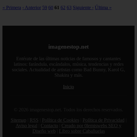
« Primera
‹ Anterior
59
60
61
62
63
Siguiente ›
Última »
imagenestop.net
Entérate de las últimas noticias de famosos y cantantes
latinos: farándula, escándalos, música, tendencias y redes
sociales. Actualidad de artistas como Bad Bunny, Karol G,
Shakira y más.
Inicio
© 2026 imagenestop.net. Todos los derechos reservados.
Sitemap
|
RSS
|
Política de Cookies
|
Política de Privacidad
|
Aviso legal
|
Contacto
|
Creado por 0lemiswebs SEO y
Diseño web
|
Libro sobre Cabañuelas