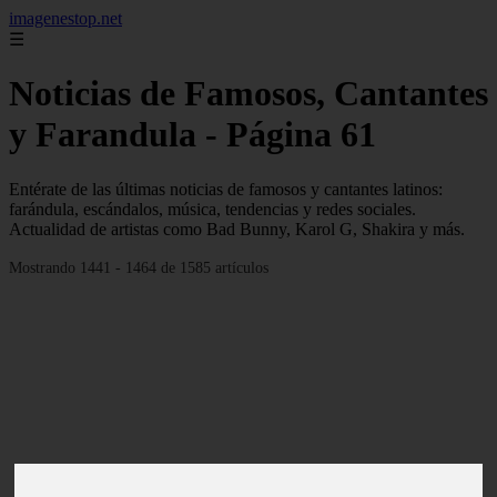
imagenestop.net
☰
Noticias de Famosos, Cantantes
y Farandula - Página 61
Entérate de las últimas noticias de famosos y cantantes latinos:
farándula, escándalos, música, tendencias y redes sociales.
Actualidad de artistas como Bad Bunny, Karol G, Shakira y más.
Mostrando 1441 - 1464 de 1585 artículos