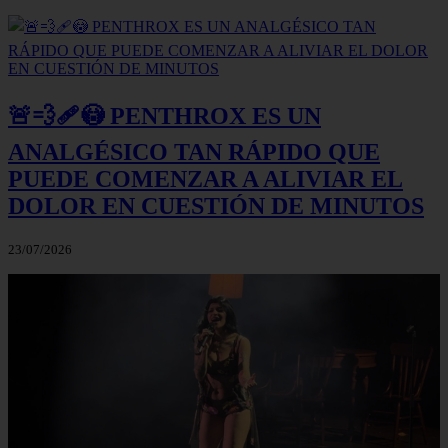
🚨💨🩹😳 PENTHROX ES UN
ANALGÉSICO TAN RÁPIDO QUE
PUEDE COMENZAR A ALIVIAR EL
DOLOR EN CUESTIÓN DE MINUTOS
23/07/2026