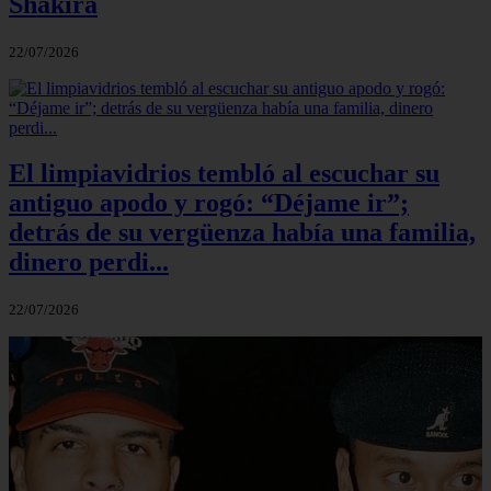
Shakira
22/07/2026
El limpiavidrios tembló al escuchar su
antiguo apodo y rogó: “Déjame ir”;
detrás de su vergüenza había una familia,
dinero perdi...
22/07/2026