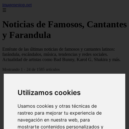
imagenestop.net
☰
Noticias de Famosos, Cantantes
y Farandula
Entérate de las últimas noticias de famosos y cantantes latinos:
farándula, escándalos, música, tendencias y redes sociales.
Actualidad de artistas como Bad Bunny, Karol G, Shakira y más.
Mostrando 1 - 24 de 1585 artículos
Utilizamos cookies
Usamos cookies y otras técnicas de
rastreo para mejorar tu experiencia de
navegación en nuestra web, para
mostrarte contenidos personalizados y