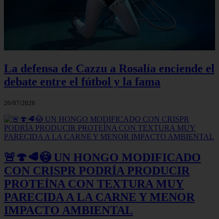
La defensa de Cazzu a Rosalía enciende el
debate entre el fútbol y la fama
26/07/2026
🚨🍄🥩😳 UN HONGO MODIFICADO
CON CRISPR PODRÍA PRODUCIR
PROTEÍNA CON TEXTURA MUY
PARECIDA A LA CARNE Y MENOR
IMPACTO AMBIENTAL