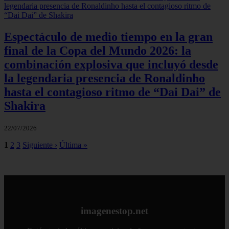
Espectáculo de medio tiempo en la gran
final de la Copa del Mundo 2026: la
combinación explosiva que incluyó desde
la legendaria presencia de Ronaldinho
hasta el contagioso ritmo de “Dai Dai” de
Shakira
22/07/2026
1
2
3
Siguiente ›
Última »
imagenestop.net