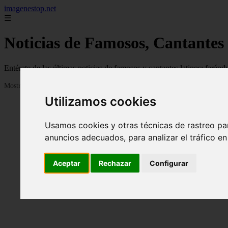
imagenestop.net
☰
Noticias de Famosos, Cantantes
Entérate de las últimas noticias de famosos y cantantes latinos: fará
Mostrando 1 - 24 de 1585 artículos
Utilizamos cookies
Usamos cookies y otras técnicas de rastreo pa
anuncios adecuados, para analizar el tráfico e
Aceptar
Rechazar
Configurar