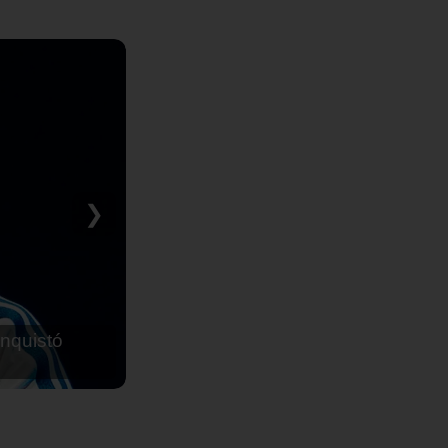
❯
nquistó