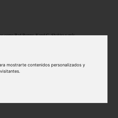
tistas como Bad Bunny, Karol G, Shakira y más.
ara mostrarte contenidos personalizados y
isitantes.