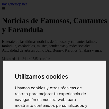
imagenestop.net
☰
Noticias de Famosos, Cantantes
y Farandula
Entérate de las últimas noticias de famosos y cantantes latinos:
farándula, escándalos, música, tendencias y redes sociales.
Actualidad de artistas como Bad Bunny, Karol G, Shakira y más.
Mostrando 1 - 24 de 1585 artículos
Utilizamos cookies
Usamos cookies y otras técnicas de
rastreo para mejorar tu experiencia de
navegación en nuestra web, para
mostrarte contenidos personalizados y