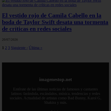
El vestido rojo de Camila Cabello en la
boda de Taylor Swift desata una tormenta
de críticas en redes sociales
20/07/2026
1
2
3
Siguiente ›
Última »
imagenestop.net
Entérate de las últimas noticias de famosos y cantantes
latinos: farándula, escándalos, música, tendencias y redes
sociales. Actualidad de artistas como Bad Bunny, Karol G,
Shakira y más.