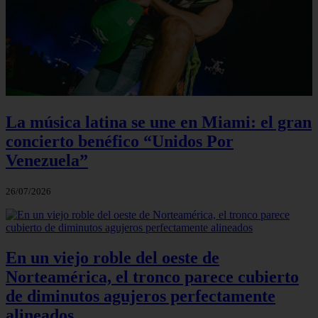
La música latina se une en Miami: el gran
concierto benéfico “Unidos Por
Venezuela”
26/07/2026
En un viejo roble del oeste de
Norteamérica, el tronco parece cubierto
de diminutos agujeros perfectamente
alineados