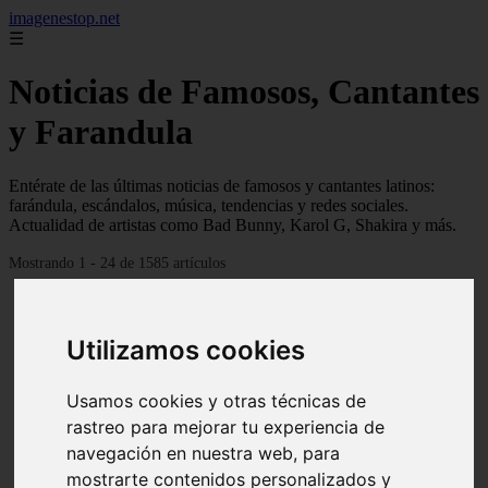
imagenestop.net
☰
Noticias de Famosos, Cantantes
y Farandula
Entérate de las últimas noticias de famosos y cantantes latinos:
farándula, escándalos, música, tendencias y redes sociales.
Actualidad de artistas como Bad Bunny, Karol G, Shakira y más.
Mostrando 1 - 24 de 1585 artículos
Utilizamos cookies
Usamos cookies y otras técnicas de
rastreo para mejorar tu experiencia de
navegación en nuestra web, para
mostrarte contenidos personalizados y