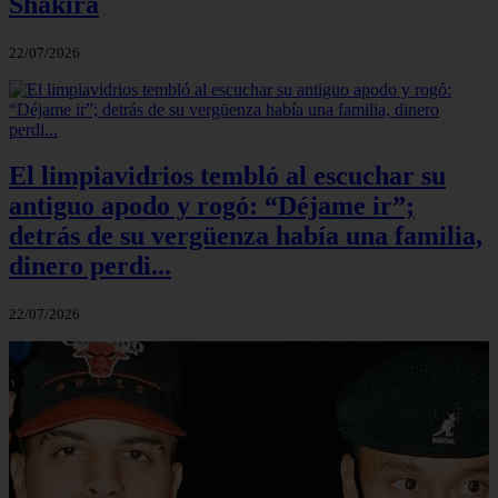
Shakira
22/07/2026
El limpiavidrios tembló al escuchar su
antiguo apodo y rogó: “Déjame ir”;
detrás de su vergüenza había una familia,
dinero perdi...
22/07/2026