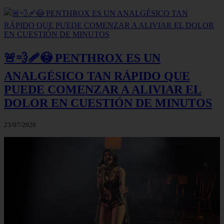
🚨💨🩹😳 PENTHROX ES UN
ANALGÉSICO TAN RÁPIDO QUE
PUEDE COMENZAR A ALIVIAR EL
DOLOR EN CUESTIÓN DE MINUTOS
23/07/2026