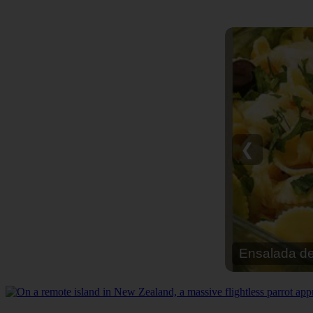
❮
Anillos nev