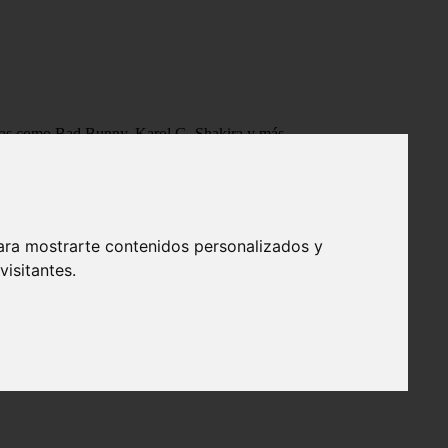
tistas como Bad Bunny, Karol G, Shakira y más.
ara mostrarte contenidos personalizados y
isitantes.