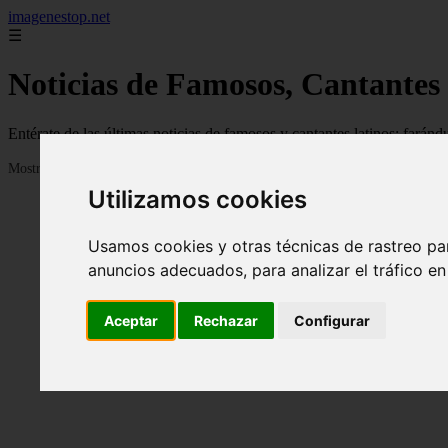
imagenestop.net
☰
Noticias de Famosos, Cantantes
Entérate de las últimas noticias de famosos y cantantes latinos: fará
Mostrando 1 - 24 de 1585 artículos
Utilizamos cookies
Usamos cookies y otras técnicas de rastreo pa
anuncios adecuados, para analizar el tráfico e
Aceptar
Rechazar
Configurar