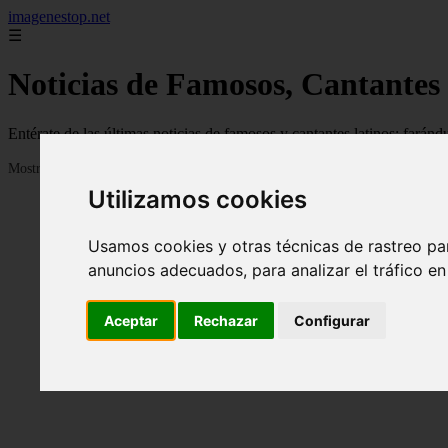
imagenestop.net
☰
Noticias de Famosos, Cantantes
Entérate de las últimas noticias de famosos y cantantes latinos: fará
Mostrando 1 - 24 de 1586 artículos
Utilizamos cookies
Usamos cookies y otras técnicas de rastreo pa
anuncios adecuados, para analizar el tráfico e
Aceptar
Rechazar
Configurar