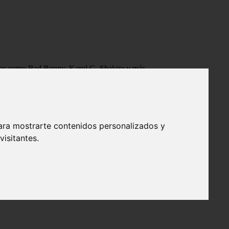
tistas como Bad Bunny, Karol G, Shakira y más.
ara mostrarte contenidos personalizados y
isitantes.