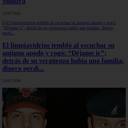
Shakira
22/07/2026
El limpiavidrios tembló al escuchar su
antiguo apodo y rogó: “Déjame ir”;
detrás de su vergüenza había una familia,
dinero perdi...
22/07/2026