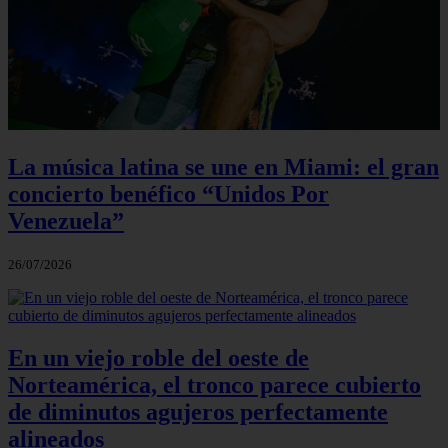
La música latina se une en Miami: el gran
concierto benéfico “Unidos Por
Venezuela”
26/07/2026
En un viejo roble del oeste de
Norteamérica, el tronco parece cubierto
de diminutos agujeros perfectamente
alineados