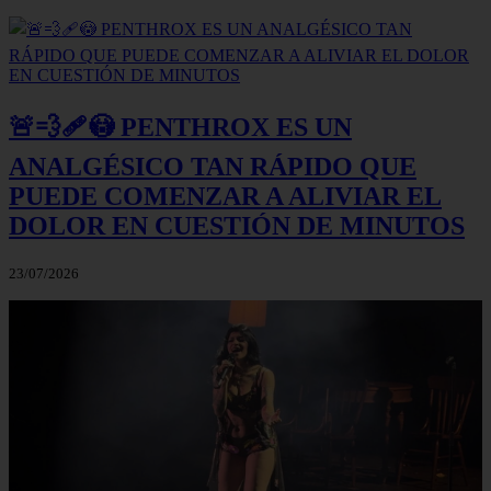
🚨💨🩹😳 PENTHROX ES UN
ANALGÉSICO TAN RÁPIDO QUE
PUEDE COMENZAR A ALIVIAR EL
DOLOR EN CUESTIÓN DE MINUTOS
23/07/2026