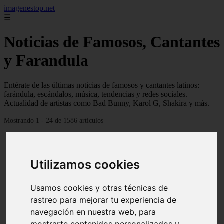
imagenestop.net
☰
Noticias de Famosos, Cantantes
y Farandula
Entérate de las últimas noticias de famosos y cantantes latinos:
farándula, escándalos, música, tendencias y redes sociales.
Actualidad de artistas como Bad Bunny, Karol G, Shakira y más.
Mostrando 1 - 24 de 1586 artículos
Utilizamos cookies
Usamos cookies y otras técnicas de
rastreo para mejorar tu experiencia de
navegación en nuestra web, para
mostrarte contenidos personalizados y