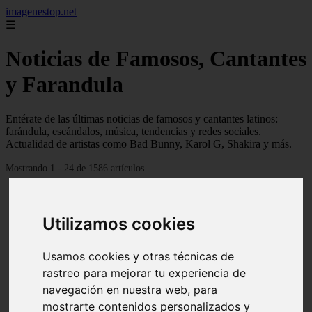
imagenestop.net
☰
Noticias de Famosos, Cantantes
y Farandula
Entérate de las últimas noticias de famosos y cantantes latinos:
farándula, escándalos, música, tendencias y redes sociales.
Actualidad de artistas como Bad Bunny, Karol G, Shakira y más.
Mostrando 1 - 24 de 1586 artículos
Utilizamos cookies
Usamos cookies y otras técnicas de
rastreo para mejorar tu experiencia de
navegación en nuestra web, para
mostrarte contenidos personalizados y