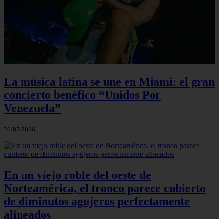
La música latina se une en Miami: el gran
concierto benéfico “Unidos Por
Venezuela”
26/07/2026
En un viejo roble del oeste de
Norteamérica, el tronco parece cubierto
de diminutos agujeros perfectamente
alineados